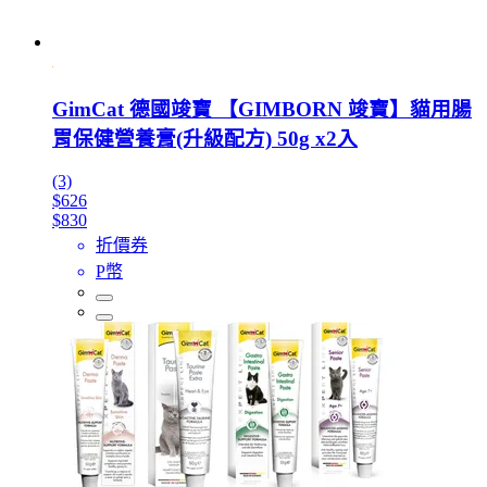
GimCat 德國竣寶 【GIMBORN 竣寶】貓用腸
胃保健營養膏(升級配方) 50g x2入
(3)
$626
$830
折價券
P幣