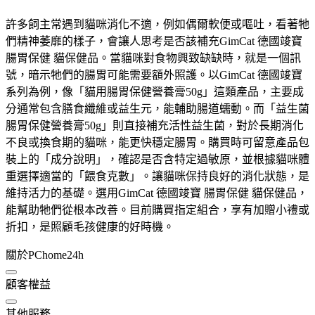
許多飼主常遇到貓咪消化不適，例如偶爾軟便或嘔吐，看著牠
們精神萎靡的樣子，會讓人思考是否該補充GimCat 德國竣寶
腸胃保健 貓保健品。當貓咪對食物興致缺缺時，就是一個訊
號，暗示牠們的腸胃可能需要額外照護。以GimCat 德國竣寶
系列為例，像「貓用腸胃保健營養膏50g」這類產品，主要成
分通常包含膳食纖維或益生元，能輔助腸道蠕動。而「益生菌
腸胃保健營養膏50g」則直接補充活性益生菌，對於長期消化
不良或換食期的貓咪，能更快穩定腸胃。購買時可留意產品包
裝上的「成分說明」，確認是否含特定過敏原，並根據貓咪體
重選擇適當的「餵食克數」。讓貓咪保持良好的消化狀態，是
維持活力的基礎。選用GimCat 德國竣寶 腸胃保健 貓保健品，
能幫助牠們從根本改善。目前購買指定組合，享有加贈小禮或
折扣，是照顧毛孩健康的好時機。
關於PChome24h
顧客權益
其他服務