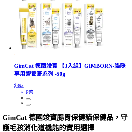
GimCat 德國竣寶 【3入組】GIMBORN-貓咪
專用營養膏系列 -50g
$892
P幣
GimCat 德國竣寶腸胃保健貓保健品，守
護毛孩消化道機能的實用選擇