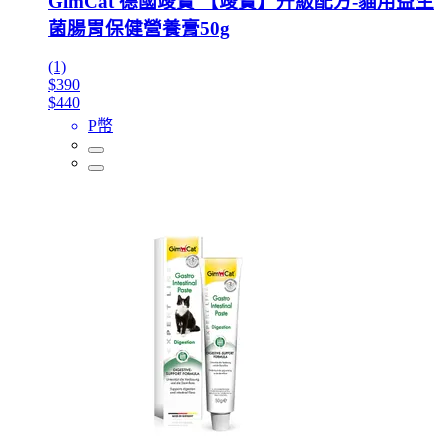
GimCat 德國竣寶 【竣寶】升級配方-貓用益生
菌腸胃保健營養膏50g
(1)
$390
$440
P幣