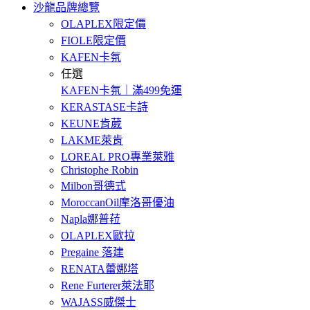
沙龍品牌總覽
OLAPLEX限定價
FIOLE限定價
KAFEN卡氛
任選
KAFEN卡氛｜滿499免運
KERASTASE卡詩
KEUNE肯葳
LAKME萊肯
LOREAL PRO專業萊雅
Christophe Robin
Milbon哥德式
MoroccanOil摩洛哥優油
Napla娜普菈
OLAPLEX歐拉
Pregaine 落建
RENATA蕾娜塔
Rene Furterer萊法耶
WAJASS威傑士