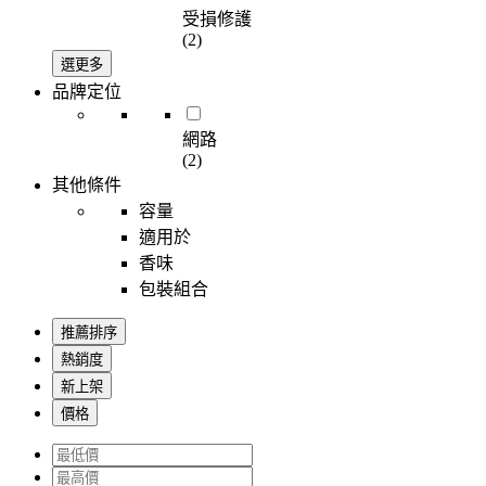
受損修護
(2)
選更多
品牌定位
網路
(2)
其他條件
容量
適用於
香味
包裝組合
推薦排序
熱銷度
新上架
價格