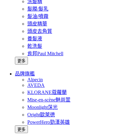
洗髮精
髮膜/髮乳
髮油/噴霧
頭皮精華
頭皮去角質
養髮液
乾洗髮
肯邦Paul Mitchell
更多
品牌旗艦
Alpecin
AVEDA
KLORANE蔻蘿蘭
Mise-en-scène魅尚萱
Moonlight莯光
Oright歐萊德
PowerHero勁漢英雄
更多