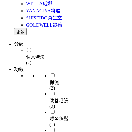
WELLA威娜
YANAGIYA柳屋
SHISEIDO資生堂
GOLDWELL歌薇
更多
分類
個人清潔
(2)
功效
保濕
(2)
改善毛躁
(2)
豐盈蓬鬆
(1)