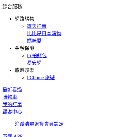
綜合服務
網路購物
露天拍賣
比比昂日本購物
媽咪愛
金融保險
Pi 拍錢包
易安網
旅遊娛樂
PChome 旅遊
最近看過
購物車
我的訂單
顧客中心
追蹤清單
退貨
會員設定
下載 APP