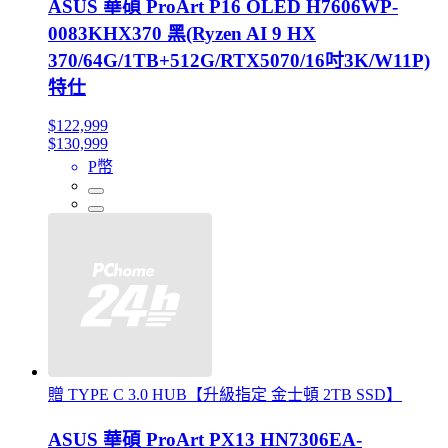
ASUS 華碩 ProArt P16 OLED H7606WP-
0083KHX370 黑(Ryzen AI 9 HX
370/64G/1TB+512G/RTX5070/16吋3K/W11P)
特仕
$122,999
$130,999
P幣
贈 TYPE C 3.0 HUB【升級指定 金士頓 2TB SSD】
ASUS 華碩 ProArt PX13 HN7306EA-