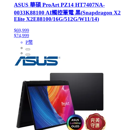
ASUS 華碩 ProArt PZ14 HT7407NA-
0033K88100 AI觸控筆電 黑(Snapdragon X2
Elite X2E88100/16G/512G/W11/14)
$69,999
$74,999
P幣