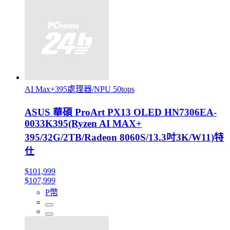
AI Max+395處理器/NPU 50tops
ASUS 華碩 ProArt PX13 OLED HN7306EA-
0033K395(Ryzen AI MAX+
395/32G/2TB/Radeon 8060S/13.3吋3K/W11)特
仕
$101,999
$107,999
P幣