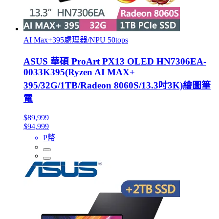
AI Max+395處理器/NPU 50tops
ASUS 華碩 ProArt PX13 OLED HN7306EA-
0033K395(Ryzen AI MAX+
395/32G/1TB/Radeon 8060S/13.3吋3K)繪圖筆
電
$89,999
$94,999
P幣