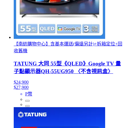
【南紡購物中心】含基本運送(偏遠另計)+拆箱定位+回
收舊機
TATUNG 大同 55型《QLED》Google TV 量
子點顯示器QH-55UG950 〈不含視訊盒〉
$24,900
$27,900
P幣