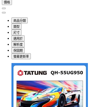
價格
商品分類
類型
尺寸
適用於
解析度
保固期
螢幕更新率