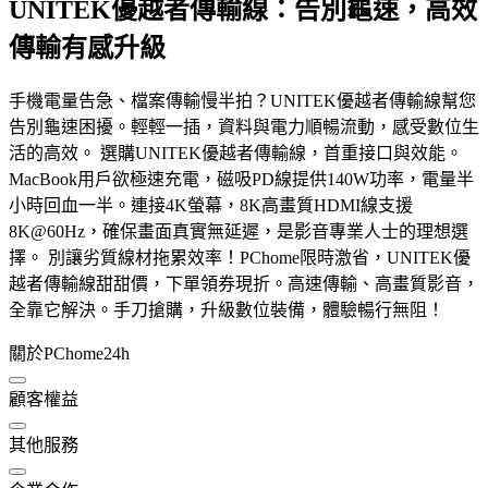
UNITEK優越者傳輸線：告別龜速，高效
傳輸有感升級
手機電量告急、檔案傳輸慢半拍？UNITEK優越者傳輸線幫您
告別龜速困擾。輕輕一插，資料與電力順暢流動，感受數位生
活的高效。 選購UNITEK優越者傳輸線，首重接口與效能。
MacBook用戶欲極速充電，磁吸PD線提供140W功率，電量半
小時回血一半。連接4K螢幕，8K高畫質HDMI線支援
8K@60Hz，確保畫面真實無延遲，是影音專業人士的理想選
擇。 別讓劣質線材拖累效率！PChome限時激省，UNITEK優
越者傳輸線甜甜價，下單領券現折。高速傳輸、高畫質影音，
全靠它解決。手刀搶購，升級數位裝備，體驗暢行無阻！
關於PChome24h
顧客權益
其他服務