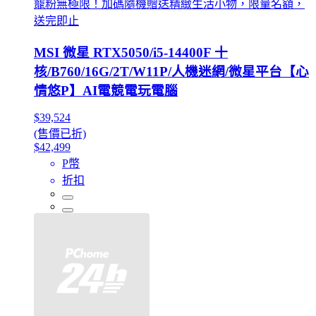
寵粉無極限！加碼隨機贈送精緻生活小物，限量名額，
送完即止
MSI 微星 RTX5050/i5-14400F 十
核/B760/16G/2T/W11P/人機迷網/微星平台【心
情悠P】AI電競電玩電腦
$39,524
(售價已折)
$42,499
P幣
折扣