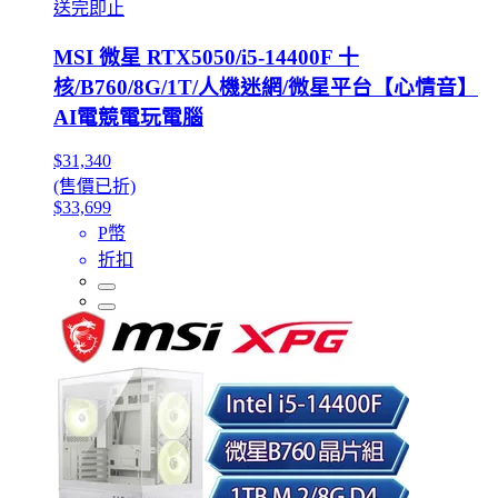
送完即止
MSI 微星 RTX5050/i5-14400F 十
核/B760/8G/1T/人機迷網/微星平台【心情音】
AI電競電玩電腦
$31,340
(售價已折)
$33,699
P幣
折扣