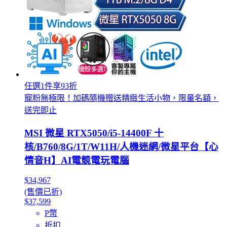
任選1件享93折
寵粉無極限！加碼隨機贈送精緻生活小物，限量名額，
送完即止
MSI 微星 RTX5050/i5-14400F 十
核/B760/8G/1T/W11H/人機迷網/微星平台【心
情音H】AI電競電玩電腦
$34,967
(售價已折)
$37,599
P幣
折扣