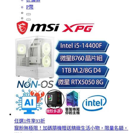
P幣
任選1件享93折
寵粉無極限！加碼隨機贈送精緻生活小物，限量名額，