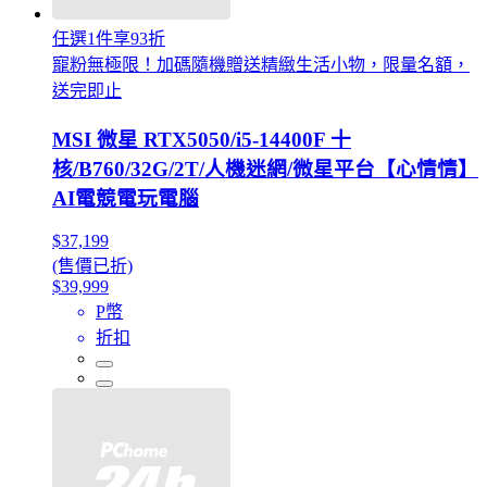
任選1件享93折
寵粉無極限！加碼隨機贈送精緻生活小物，限量名額，
送完即止
MSI 微星 RTX5050/i5-14400F 十
核/B760/32G/2T/人機迷網/微星平台【心情情】
AI電競電玩電腦
$37,199
(售價已折)
$39,999
P幣
折扣