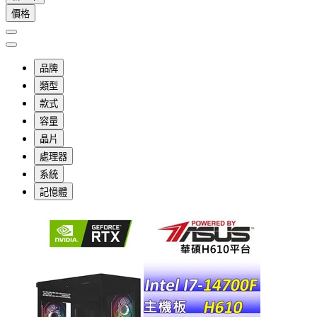
價格
品牌
類型
款式
容量
晶片
處理器
系統
記憶體