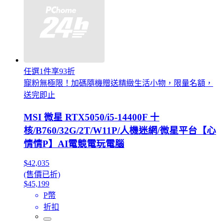
任選1件享93折
寵粉無極限！加碼隨機贈送精緻生活小物，限量名額，
送完即止
MSI 微星 RTX5050/i5-14400F 十
核/B760/32G/2T/W11P/人機迷網/微星平台【心
情情P】AI電競電玩電腦
$42,035
(售價已折)
$45,199
P幣
折扣