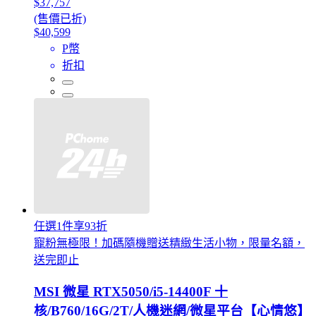
$37,757
(售價已折)
$40,599
P幣
折扣
任選1件享93折
寵粉無極限！加碼隨機贈送精緻生活小物，限量名額，
送完即止
MSI 微星 RTX5050/i5-14400F 十
核/B760/16G/2T/人機迷網/微星平台【心情悠】