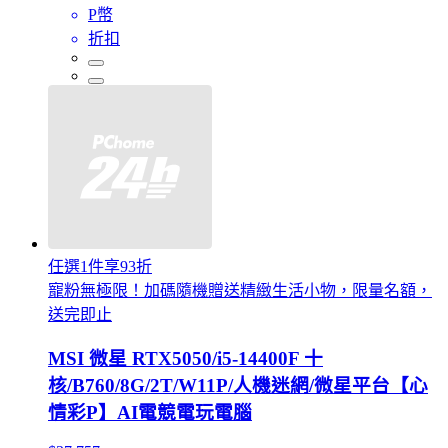
P幣
折扣
任選1件享93折
寵粉無極限！加碼隨機贈送精緻生活小物，限量名額，
送完即止
MSI 微星 RTX5050/i5-14400F 十
核/B760/8G/2T/W11P/人機迷網/微星平台【心
情彩P】AI電競電玩電腦