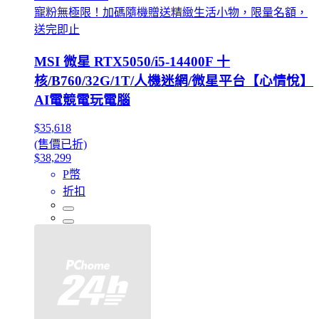
寵粉無極限！加碼隨機贈送精緻生活小物，限量名額，
送完即止
MSI 微星 RTX5050/i5-14400F 十
核/B760/32G/1T/人機迷網/微星平台【心情悅】
AI電競電玩電腦
$35,618
(售價已折)
$38,299
P幣
折扣