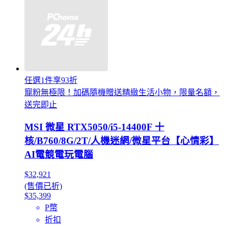
任選1件享93折
寵粉無極限！加碼隨機贈送精緻生活小物，限量名額，
送完即止
MSI 微星 RTX5050/i5-14400F 十
核/B760/8G/2T/人機迷網/微星平台【心情彩】
AI電競電玩電腦
$32,921
(售價已折)
$35,399
P幣
折扣