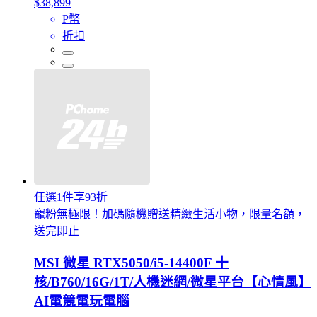
$38,899
P幣
折扣
任選1件享93折
寵粉無極限！加碼隨機贈送精緻生活小物，限量名額，
送完即止
MSI 微星 RTX5050/i5-14400F 十
核/B760/16G/1T/人機迷網/微星平台【心情風】
AI電競電玩電腦