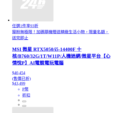
任選1件享93折
寵粉無極限！加碼隨機贈送精緻生活小物，限量名額，
送完即止
MSI 微星 RTX5050/i5-14400F 十
核/B760/32G/1T/W11P/人機迷網/微星平台【心
情悅P】AI電競電玩電腦
$40,454
(售價已折)
$43,499
P幣
折扣