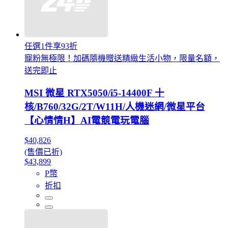
任選1件享93折
寵粉無極限！加碼隨機贈送精緻生活小物，限量名額，
送完即止
MSI 微星 RTX5050/i5-14400F 十
核/B760/32G/2T/W11H/人機迷網/微星平台
【心情情H】AI電競電玩電腦
$40,826
(售價已折)
$43,899
P幣
折扣