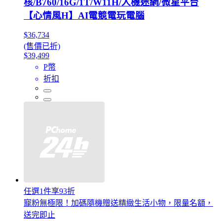
核/B760/16G/1T/W11H/人機迷網/微星平台
【心情風H】AI電競電玩電腦
$36,734
(售價已折)
$39,499
P幣
折扣
任選1件享93折
寵粉無極限！加碼隨機贈送精緻生活小物，限量名額，
送完即止