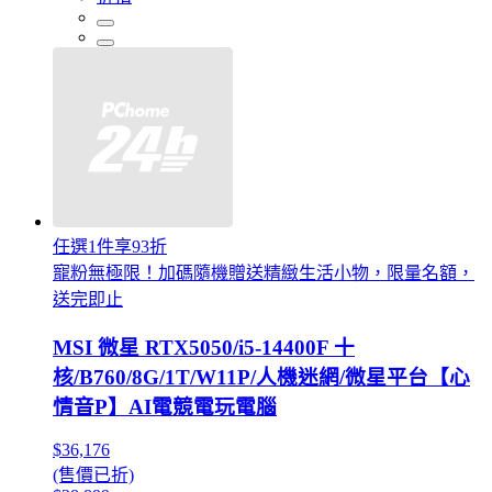
任選1件享93折
寵粉無極限！加碼隨機贈送精緻生活小物，限量名額，
送完即止
MSI 微星 RTX5050/i5-14400F 十
核/B760/8G/1T/W11P/人機迷網/微星平台【心
情音P】AI電競電玩電腦
$36,176
(售價已折)