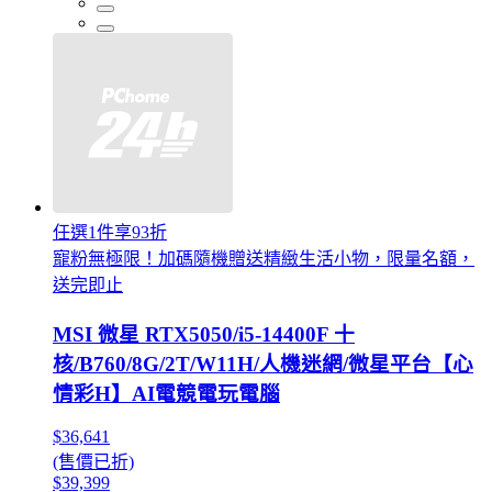
任選1件享93折
寵粉無極限！加碼隨機贈送精緻生活小物，限量名額，
送完即止
MSI 微星 RTX5050/i5-14400F 十
核/B760/8G/2T/W11H/人機迷網/微星平台【心
情彩H】AI電競電玩電腦
$36,641
(售價已折)
$39,399