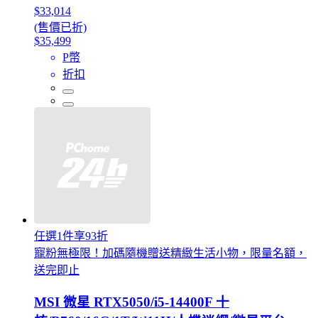
$33,014
(售價已折)
$35,499
P幣
折扣
任選1件享93折
寵粉無極限！加碼隨機贈送精緻生活小物，限量名額，
送完即止
MSI 微星 RTX5050/i5-14400F 十