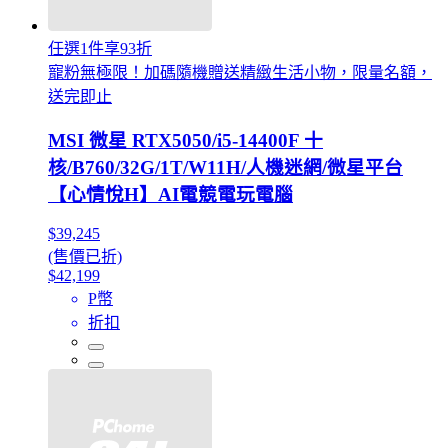
任選1件享93折
寵粉無極限！加碼隨機贈送精緻生活小物，限量名額，
送完即止
MSI 微星 RTX5050/i5-14400F 十
核/B760/32G/1T/W11H/人機迷網/微星平台
【心情悅H】AI電競電玩電腦
$39,245
(售價已折)
$42,199
P幣
折扣