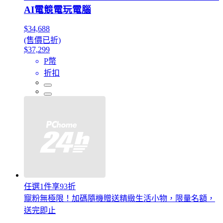
AI電競電玩電腦
$34,688
(售價已折)
$37,299
P幣
折扣
任選1件享93折
寵粉無極限！加碼隨機贈送精緻生活小物，限量名額，
送完即止