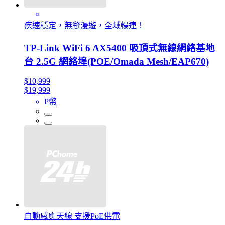
疾速穩定，無縫漫遊，全域暢連！
TP-Link WiFi 6 AX5400 吸頂式無線網絡基地
台 2.5G 網絡埠(POE/Omada Mesh/EAP670)
$10,999
$19,999
P幣
自動感應天線 支援PoE供電