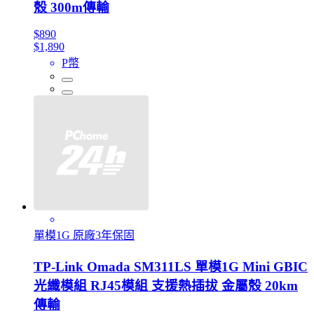
殼 300m傳輸
$890
$1,890
P幣
單模1G 原廠3年保固
TP-Link Omada SM311LS 單模1G Mini GBIC
光纖模組 RJ45模組 支援熱插拔 金屬殼 20km
傳輸