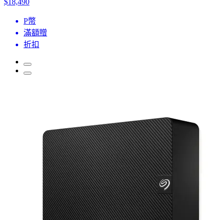
$18,490
P幣
滿額贈
折扣