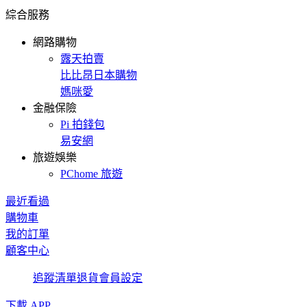
綜合服務
網路購物
露天拍賣
比比昂日本購物
媽咪愛
金融保險
Pi 拍錢包
易安網
旅遊娛樂
PChome 旅遊
最近看過
購物車
我的訂單
顧客中心
追蹤清單
退貨
會員設定
下載 APP