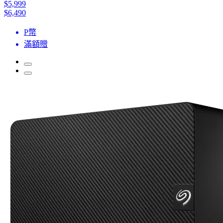
$5,999
$6,490
P幣
滿額贈