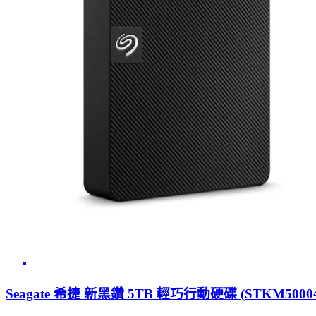
買One Touch/Ultra Touch全系列登錄送COLD STONE好禮
查看更多
Seagate 希捷 新黑鑽 5TB 輕巧行動硬碟 (STKM50004