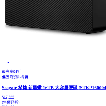
最高享94折
保固附資料救援
Seagate 希捷 新黑鑽 16TB 大容量硬碟 (STKP160004
$17,565
(售價已折)