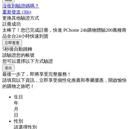
沒收到驗證碼嗎？
重新發送
(
30
s)
更換其他驗證方式
註冊成功
太棒了！您已完成註冊，快進 PChome 24h購物體驗200萬種商
品全台24小時快速到貨
立即逛逛
5
秒後自動跳轉
請驗證您的帳號
您可以選擇以下方式驗證
送出
最後一步了，即將享受完整服務！
請填寫以下資訊，立即享受個性化推薦和專屬優惠，開啟愉快
的購物之旅吧！
生日
年
月
日
性別
請選擇性別