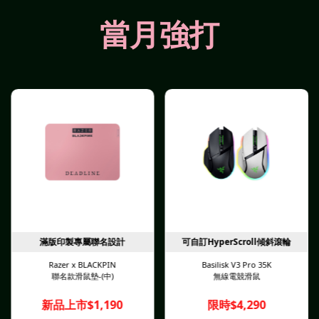
當月強打
滿版印製專屬聯名設計
可自訂HyperScroll傾斜滾輪
Razer x BLACKPIN
Basilisk V3 Pro 35K
聯名款滑鼠墊-(中)
無線電競滑鼠
新品上市$1,190
限時$4,290