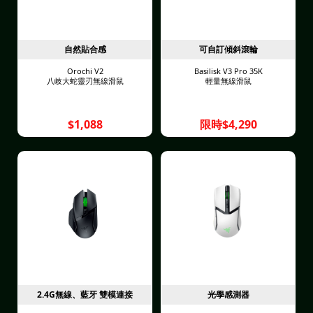
自然貼合感
可自訂傾斜滾輪
Orochi V2
Basilisk V3 Pro 35K
八岐大蛇靈刃無線滑鼠
輕量無線滑鼠
$1,088
限時$4,290
2.4G無線、藍牙 雙模連接
光學感測器