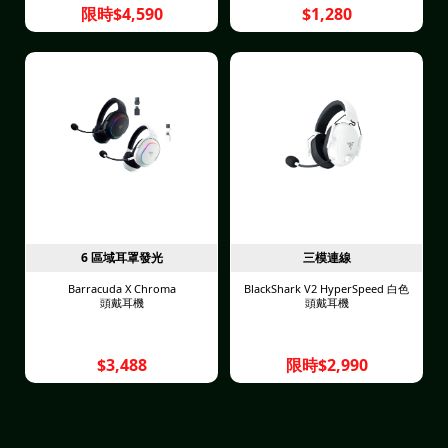
限時$4,590
$1,280
6 區域耳罩發光
三模連線
Barracuda X Chroma
BlackShark V2 HyperSpeed 白色
頭戴耳機
頭戴耳機
$3,488
限時$2,990