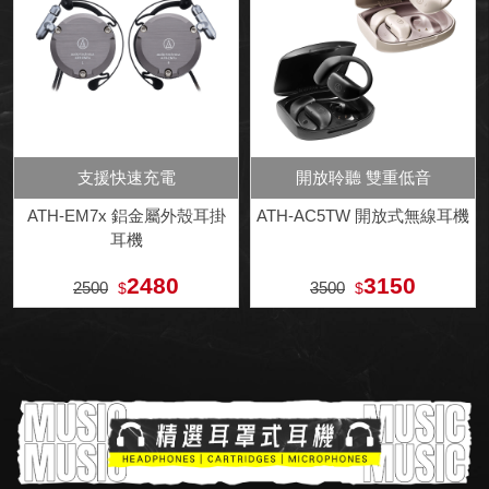
支援快速充電
開放聆聽 雙重低音
ATH-EM7x 鋁金屬外殼耳掛
ATH-AC5TW 開放式無線耳機
耳機
2480
3150
2500
3500
$
$