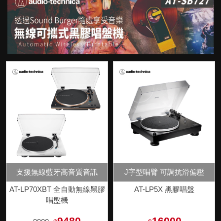
支援無線藍牙高音質音訊
J字型唱臂 可調抗滑偏壓
AT-LP70XBT 全自動無線黑膠
AT-LP5X 黑膠唱盤
唱盤機
9480
16000