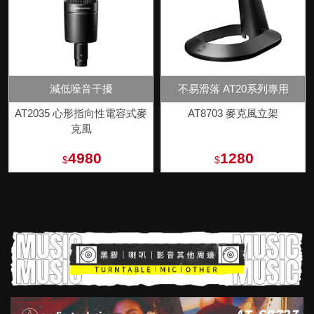
減低噪音干擾
不易滑落 AT20系列專用
AT2035 心形指向性電容式麥
AT8703 麥克風立架
克風
4980
1280
$
$