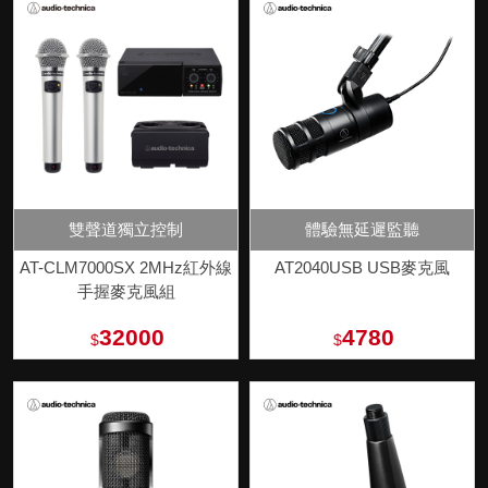
雙聲道獨立控制
體驗無延遲監聽
AT-CLM7000SX 2MHz紅外線
AT2040USB USB麥克風
手握麥克風組
32000
4780
$
$