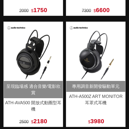
1750
6600
2000
7300
$
$
呈現臨場感 適合音樂/電影欣
專用調音新開發驅動單元
賞
ATH-A500Z ART MONITOR
ATH-AVA500 開放式動圈型耳
耳罩式耳機
機
2180
3980
2500
$
$