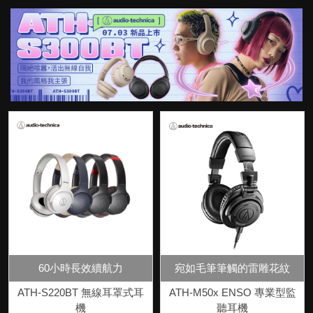
60小時長效續航力
宛如毛筆筆觸的雷雕花紋
ATH-S220BT 無線耳罩式耳
ATH-M50x ENSO 專業型監
機
聽耳機