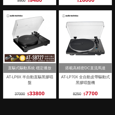
9900
$
$
直驅式驅動系統 穩定播放
搭載高精密DC直流馬達
AT-LP8X 半自動直驅黑膠唱
AT-LP70X 全自動皮帶驅動式
盤
黑膠唱盤機
33800
7700
37000
8250
$
$