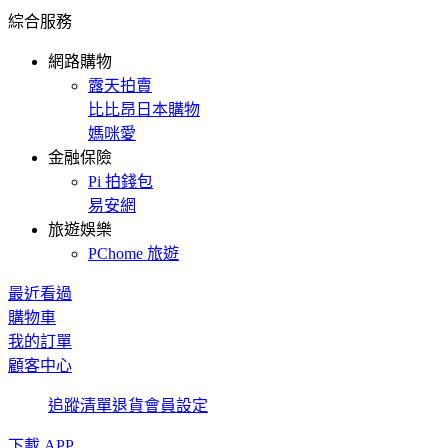
綜合服務
網路購物
露天拍賣
比比昂日本購物
媽咪愛
金融保險
Pi 拍錢包
易安網
旅遊娛樂
PChome 旅遊
最近看過
購物車
我的訂單
顧客中心
追蹤清單
退貨
會員設定
下載 APP