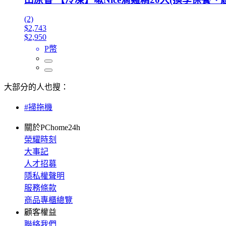
(2)
$2,743
$2,950
P幣
大部分的人也搜：
#掃拖機
關於PChome24h
榮耀時刻
大事記
人才招募
隱私權聲明
服務條款
商品專櫃總覽
顧客權益
聯絡我們