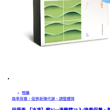
預購
換季保養、促進新陳代謝、調整體質
田原香 【冷凍】嗽Nice滴雞精20入(換季保養、