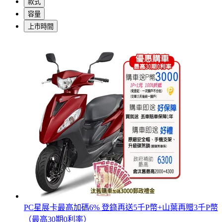
款式
容量
上市時間
PC星展卡最高加碼6% 登錄再送5千P幣+山葉再贈3千P幣
（最高30期0利率）