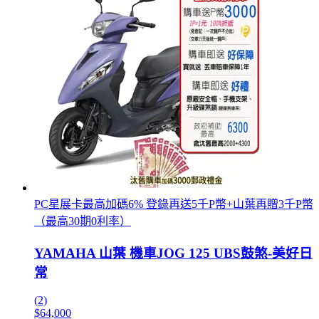
PC星展卡最高加碼6% 登錄再送5千P幣+山葉再贈3千P幣
（最高30期0利率）
YAMAHA 山葉 機車JOG 125 UBS鼓煞-美好日
常
(2)
$64,000