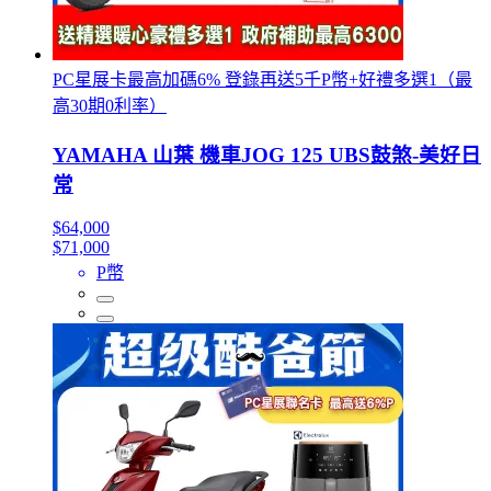
PC星展卡最高加碼6% 登錄再送5千P幣+好禮多選1（最
高30期0利率）
YAMAHA 山葉 機車JOG 125 UBS鼓煞-美好日
常
$64,000
$71,000
P幣