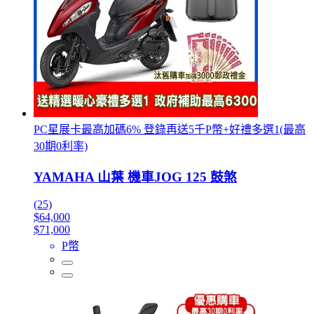
PC星展卡最高加碼6% 登錄再送5千P幣+好禮多選1(最高
30期0利率)
YAMAHA 山葉 機車JOG 125 鼓煞
(25)
$64,000
$71,000
P幣