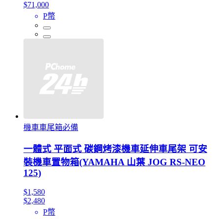
$71,000
P幣
機車車尾箱必備
一體式 平面式 碳鋼烤漆機車延伸車尾架 可安
裝機車置物箱(YAMAHA 山葉 JOG RS-NEO
125)
$1,580
$2,480
P幣