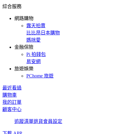
綜合服務
網路購物
露天拍賣
比比昂日本購物
媽咪愛
金融保險
Pi 拍錢包
易安網
旅遊娛樂
PChome 旅遊
最近看過
購物車
我的訂單
顧客中心
追蹤清單
退貨
會員設定
下載 APP