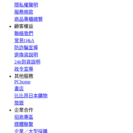
隱私權聲明
服務條款
商品專櫃總覽
顧客權益
聯絡我們
常見Q&A
防詐騙宣導
退換貨說明
24h到貨說明
政令宣導
其他服務
PChome
書店
比比昂日本購物
旅遊
企業合作
招商專區
媒體聯繫
企業／大型採購