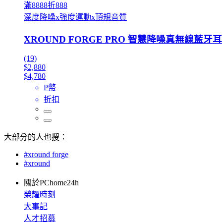
滿8888折888
深度降噪x強度運動x頂規音質
XROUND FORGE PRO 智慧降噪真無線藍牙
(19)
$2,880
$4,780
P幣
折扣
大部分的人也搜：
#xround forge
#xround
關於PChome24h
榮耀時刻
大事記
人才招募