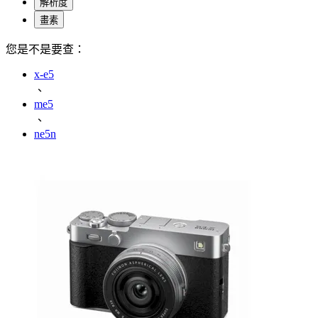
解析度
畫素
您是不是要查：
x-e5
、
me5
、
ne5n