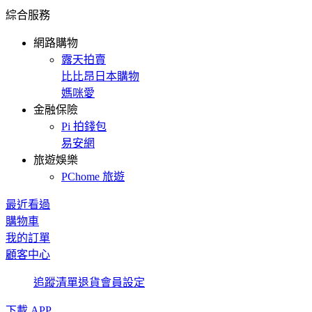
綜合服務
網路購物
露天拍賣
比比昂日本購物
媽咪愛
金融保險
Pi 拍錢包
易安網
旅遊娛樂
PChome 旅遊
最近看過
購物車
我的訂單
顧客中心
追蹤清單
退貨
會員設定
下載 APP