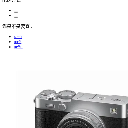
配送方式
您是不是要查 :
x-e5
me5
ne5n