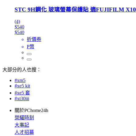
STC 9H鋼化 玻璃螢幕保護貼 適FUJIFILM X100VI
(4)
$540
$540
折價券
P幣
大部分的人也搜：
#xm5
#xe5 kit
#xe5 套
#xt30iii
關於PChome24h
榮耀時刻
大事記
人才招募