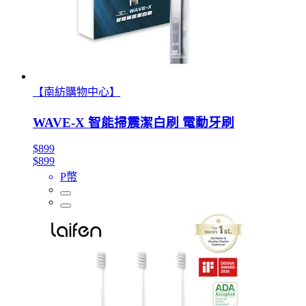
【南紡購物中心】
WAVE-X 智能掃震潔白刷 電動牙刷
$899
$899
P幣