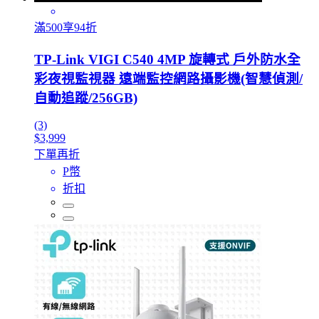
滿500享94折
TP-Link VIGI C540 4MP 旋轉式 戶外防水全
彩夜視監視器 遠端監控網路攝影機(智慧偵測/
自動追蹤/256GB)
(3)
$3,999
下單再折
P幣
折扣