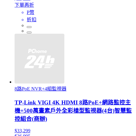
下單再折
P幣
折扣
8路PoE NVR+4組監視器
TP-Link VIGI 4K HDMI 8路PoE+網路監控主
機+500萬畫素戶外全彩槍型監視器(4台)智慧監
控組合(商辦)
$33,299