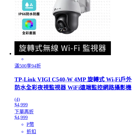
滿500享94折
TP-Link VIGI C540-W 4MP 旋轉式 Wi-Fi戶外
防水全彩夜視監視器 WiFi遠端監控網路攝影機
(4)
$4,999
下單再折
$4,999
P幣
折扣