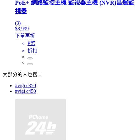
PoE+ 網路監控主機 監視器主機 (NVR)昌運監
視器
(3)
$8,999
下單再折
P幣
折扣
大部分的人也搜：
#vigi c350
#vigi c450