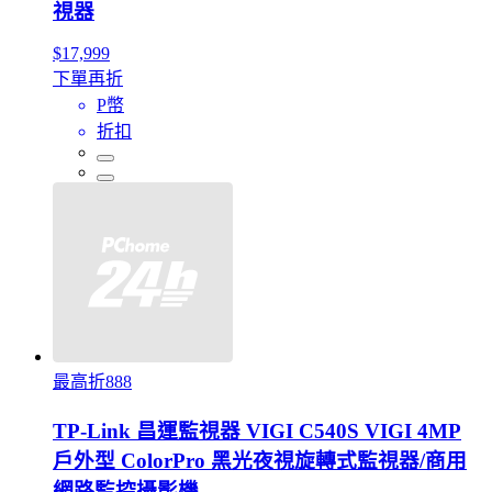
視器
$17,999
下單再折
P幣
折扣
最高折888
TP-Link 昌運監視器 VIGI C540S VIGI 4MP
戶外型 ColorPro 黑光夜視旋轉式監視器/商用
網路監控攝影機