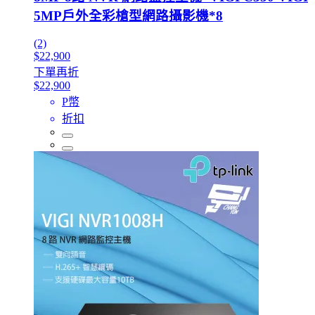
5MP戶外全彩槍型網路攝影機*8
(2)
$22,900
下單再折
$22,900
P幣
折扣