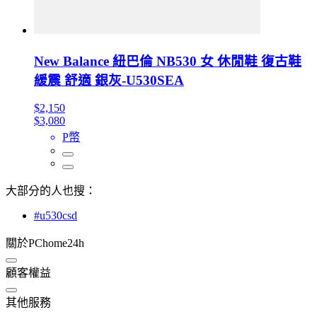
New Balance 紐巴倫 NB530 女 休閒鞋 復古鞋
緩震 舒適 銀灰-U530SEA
$2,150
$3,080
P幣
大部分的人也搜：
#u530csd
關於PChome24h
顧客權益
其他服務