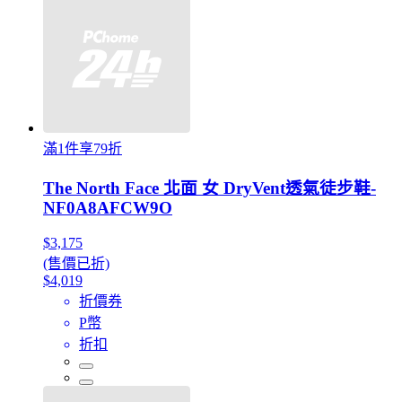
滿1件享79折
The North Face 北面 女 DryVent透氣徒步鞋-
NF0A8AFCW9O
$3,175
(售價已折)
$4,019
折價券
P幣
折扣