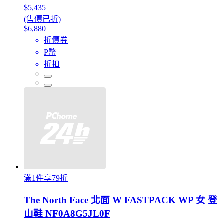
$5,435
(售價已折)
$6,880
折價券
P幣
折扣
滿1件享79折
The North Face 北面 W FASTPACK WP 女 登
山鞋 NF0A8G5JL0F