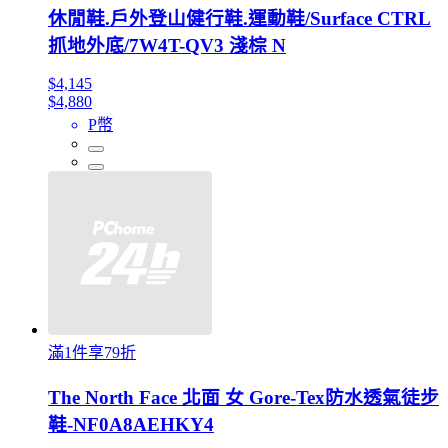
休閒鞋.戶外登山健行鞋.運動鞋/Surface CTRL
抓地外底/7W4T-QV3 淺棕 N
$4,145
$4,880
P幣
滿1件享79折
The North Face 北面 女 Gore-Tex防水透氣徒步
鞋-NF0A8AEHKY4