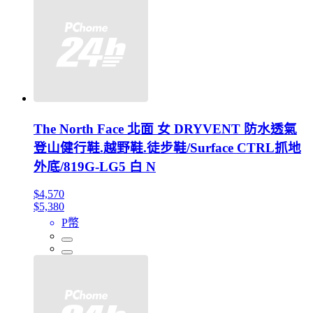
The North Face 北面 女 DRYVENT 防水透氣
登山健行鞋.越野鞋.徒步鞋/Surface CTRL抓地
外底/819G-LG5 白 N
$4,570
$5,380
P幣