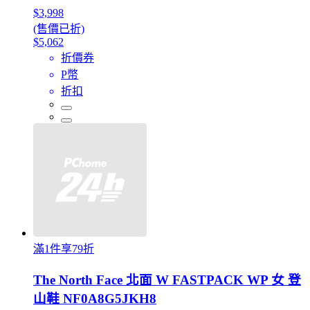
$3,998
(售價已折)
$5,062
折價券
P幣
折扣
滿1件享79折
The North Face 北面 W FASTPACK WP 女 登
山鞋 NF0A8G5JKH8