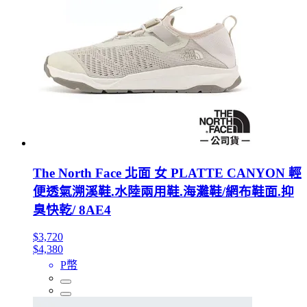
The North Face 北面 女 PLATTE CANYON 輕
便透氣溯溪鞋.水陸兩用鞋.海灘鞋/網布鞋面.抑
臭快乾/ 8AE4
$3,720
$4,380
P幣