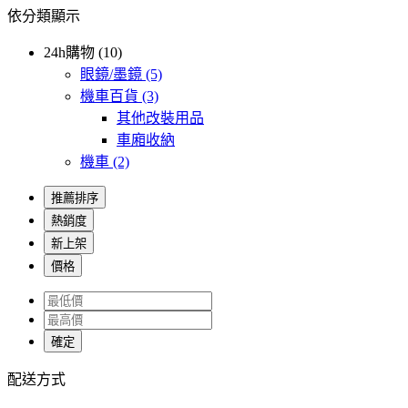
依分類顯示
24h購物 (10)
眼鏡/墨鏡
(5)
機車百貨
(3)
其他改裝用品
車廂收納
機車
(2)
推薦排序
熱銷度
新上架
價格
確定
配送方式