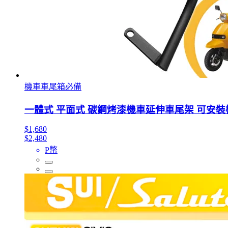
機車車尾箱必備
一體式 平面式 碳鋼烤漆機車延伸車尾架 可安裝機車置
$1,680
$2,480
P幣