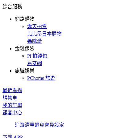
綜合服務
網路購物
露天拍賣
比比昂日本購物
媽咪愛
金融保險
Pi 拍錢包
易安網
旅遊娛樂
PChome 旅遊
最近看過
購物車
我的訂單
顧客中心
追蹤清單
退貨
會員設定
下載 APP