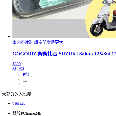
車廂不凌亂 讓空間變得更大
GOGOBIZ 夠夠比吉 SUZUKI Saluto 12
$890
$1,980
P幣
大部分的人也搜：
#sui125
關於PChome24h