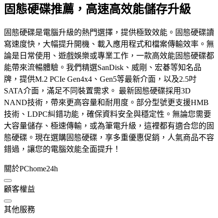
固態硬碟推薦，高速高效能儲存升級
固態硬碟是電腦升級的熱門選擇，提供極致效能。固態硬碟讀
寫速度快，大幅提升開機、載入應用程式和檔案傳輸效率。無
論是日常使用、遊戲娛樂或專業工作，一款高效能固態硬碟都
能帶來流暢體驗。我們精選SanDisk、威剛、宏碁等知名品
牌，提供M.2 PCIe Gen4x4、Gen5等最新介面，以及2.5吋
SATA介面，滿足不同裝置需求。 最新固態硬碟採用3D
NAND技術，帶來更高容量和耐用度。部分型號更支援HMB
技術、LDPC糾錯功能，確保資料安全與穩定性。無論您需要
大容量儲存、極速傳輸，或為筆電升級，這裡都有適合您的固
態硬碟。現在選購固態硬碟，享多重優惠促銷，人氣商品不容
錯過，讓您的電腦效能全面提升！
關於PChome24h
顧客權益
其他服務