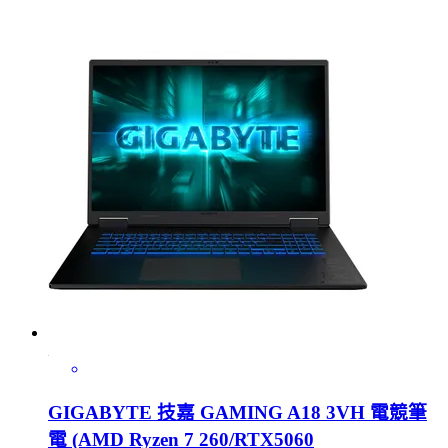
GIGABYTE 技嘉 GAMING A18 3VH 電競筆
電 (AMD Ryzen 7 260/RTX5060