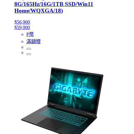
8G/165Hz/16G/1TB SSD/Win11
Home/WQXGA/18)
$56,900
$59,900
P幣
滿額贈