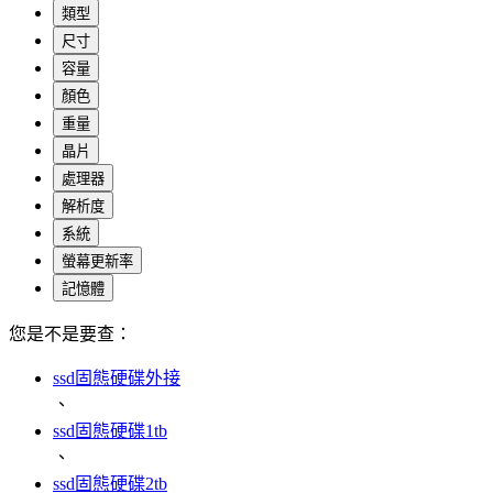
類型
尺寸
容量
顏色
重量
晶片
處理器
解析度
系統
螢幕更新率
記憶體
您是不是要查：
ssd固態硬碟外接
、
ssd固態硬碟1tb
、
ssd固態硬碟2tb