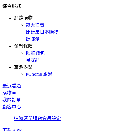
綜合服務
網路購物
露天拍賣
比比昂日本購物
媽咪愛
金融保險
Pi 拍錢包
易安網
旅遊娛樂
PChome 旅遊
最近看過
購物車
我的訂單
顧客中心
追蹤清單
退貨
會員設定
下載 APP