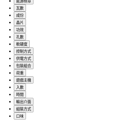
能源標章
瓦數
成份
晶片
功效
孔數
軟硬度
控制方式
供電方式
包裝組合
荷重
遊戲主機
入數
時間
輸出介面
組裝方式
口味