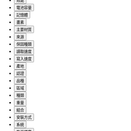
效能
電池容量
記憶體
畫素
主要材質
來源
保固種類
讀取速度
寫入速度
產地
認證
品種
區域
種類
重量
組合
安裝方式
系統