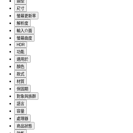
類型
尺寸
螢幕更新率
解析度
輸入介面
螢幕曲度
HDR
功能
適用於
顏色
款式
材質
保固期
對象與族群
語言
容量
處理器
商品狀態