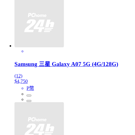
Samsung 三星 Galaxy A07 5G (4G/128G)
(12)
$4,750
P幣