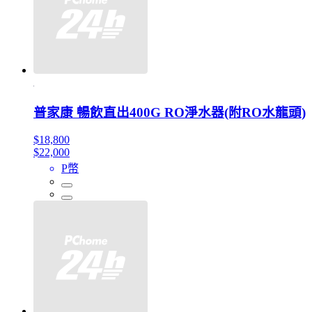
普家康 暢飲直出400G RO淨水器(附RO水龍頭)
$18,800
$22,000
P幣