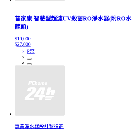
普家康 智慧型超濾UV殺菌RO淨水器(附RO水
龍頭)
$19,000
$27,000
P幣
專業淨水器設計製造商