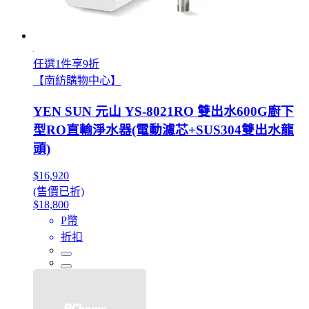
任選1件享9折
【南紡購物中心】
YEN SUN 元山 YS-8021RO 雙出水600G廚下
型RO直輸淨水器(電動濾芯+SUS304雙出水龍
頭)
$16,920
(售價已折)
$18,800
P幣
折扣