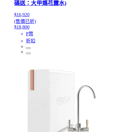
碼送：大甲媽花露水)
$16,920
(售價已折)
$18,800
P幣
折扣