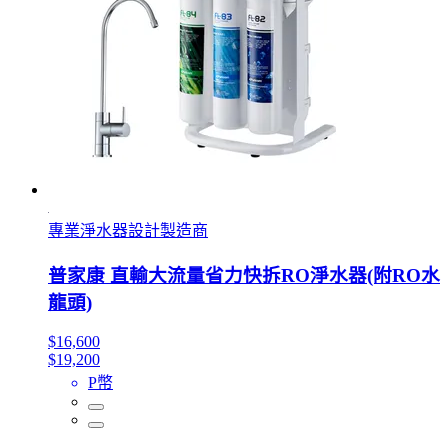
專業淨水器設計製造商
普家康 直輸大流量省力快拆RO淨水器(附RO水
龍頭)
$16,600
$19,200
P幣