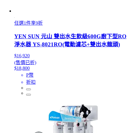
任選1件享9折
YEN SUN 元山 雙出水生飲級600G廚下型RO
淨水器 YS-8021RO(電動濾芯+雙出水龍頭)
$16,920
(售價已折)
$18,800
P幣
折扣