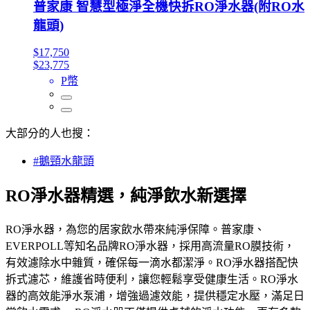
普家康 智慧型極淨全機快拆RO淨水器(附RO水
龍頭)
$17,750
$23,775
P幣
大部分的人也搜：
#鵝頸水龍頭
RO淨水器精選，純淨飲水新選擇
RO淨水器，為您的居家飲水帶來純淨保障。普家康、
EVERPOLL等知名品牌RO淨水器，採用高流量RO膜技術，
有效濾除水中雜質，確保每一滴水都潔淨。RO淨水器搭配快
拆式濾芯，維護省時便利，讓您輕鬆享受健康生活。RO淨水
器的高效能淨水泵浦，增強過濾效能，提供穩定水壓，滿足日