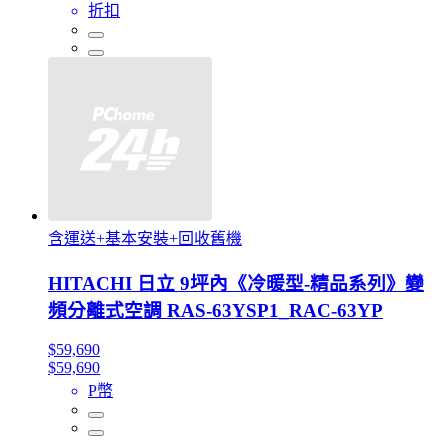
折扣
含運送+基本安裝+回收舊機
HITACHI 日立 9坪內《冷暖型-精品系列》變
頻分離式空調 RAS-63YSP1_RAC-63YP
$59,690
$59,690
P幣