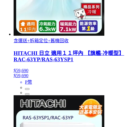
含運送+拆箱定位+舊機回收
HITACHI 日立 適用１１坪內 【旗艦-冷暖型】
RAC-63YP/RAS-63YSP1
$59,690
$59,690
P幣