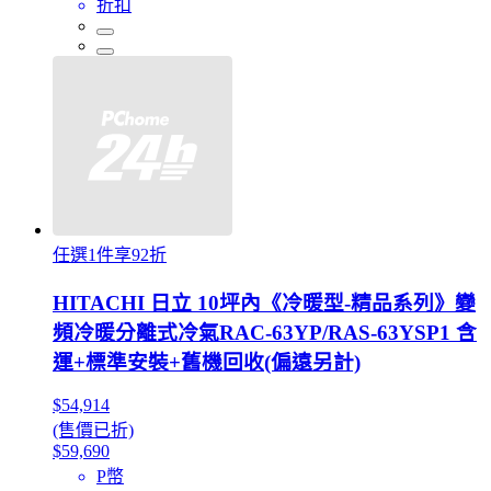
折扣
任選1件享92折
HITACHI 日立 10坪內《冷暖型-精品系列》變
頻冷暖分離式冷氣RAC-63YP/RAS-63YSP1 含
運+標準安裝+舊機回收(偏遠另計)
$54,914
(售價已折)
$59,690
P幣