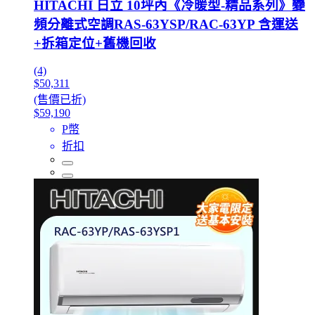
HITACHI 日立 10坪內《冷暖型-精品系列》變
頻分離式空調RAS-63YSP/RAC-63YP 含運送
+拆箱定位+舊機回收
(4)
$50,311
(售價已折)
$59,190
P幣
折扣