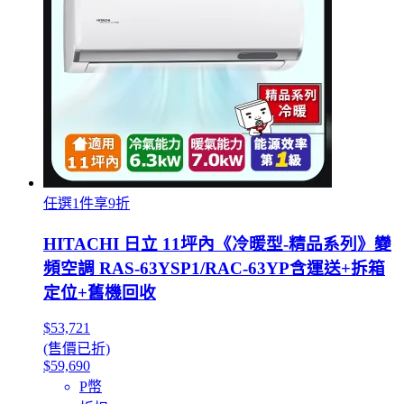
任選1件享9折
HITACHI 日立 11坪內《冷暖型-精品系列》變
頻空調 RAS-63YSP1/RAC-63YP含運送+拆箱
定位+舊機回收
$53,721
(售價已折)
$59,690
P幣