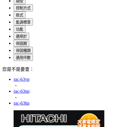
類型
控制方式
款式
能源標章
功能
適用於
保固期
保固種類
適用坪數
您是不是要查：
rac-63vp
、
rac-63np
、
rac-63hp