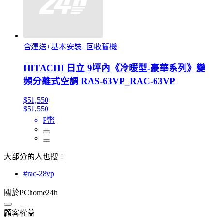
含運送+基本安裝+回收舊機
HITACHI 日立 9坪內《冷暖型-豪華系列》變
頻分離式空調 RAS-63VP_RAC-63VP
$51,550
$51,550
P幣
大部分的人也搜：
#rac-28vp
關於PChome24h
顧客權益