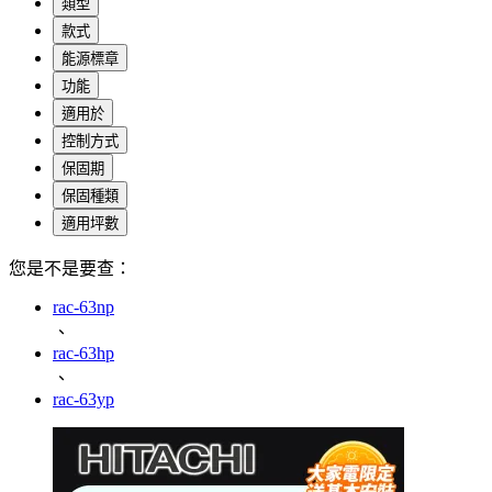
類型
款式
能源標章
功能
適用於
控制方式
保固期
保固種類
適用坪數
您是不是要查：
rac-63np
、
rac-63hp
、
rac-63yp