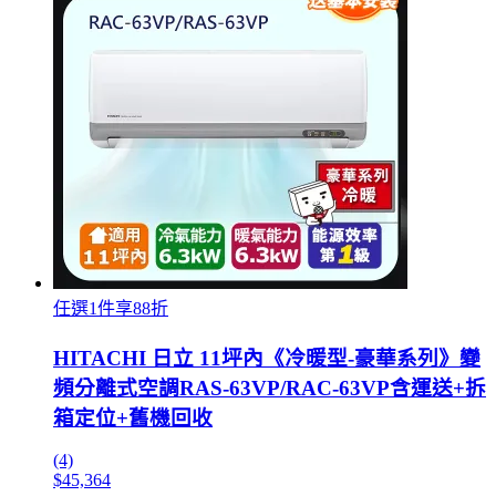
任選1件享88折
HITACHI 日立 11坪內《冷暖型-豪華系列》變
頻分離式空調RAS-63VP/RAC-63VP含運送+拆
箱定位+舊機回收
(4)
$45,364