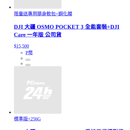
限量送專用隨身軟包+鋼化膜
DJI 大疆 OSMO POCKET 3 全能套裝+DJI
Care 一年版 公司貨
$15,500
P幣
標準版+256G