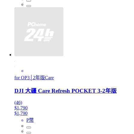
for OP3│2年版Care
DJI 大疆 Care Refresh POCKET 3-2年版
(46)
$1,790
$1,790
P幣