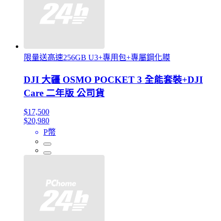
限量送高速256GB U3+專用包+專屬鋼化膜
DJI 大疆 OSMO POCKET 3 全能套裝+DJI
Care 二年版 公司貨
$17,500
$20,980
P幣