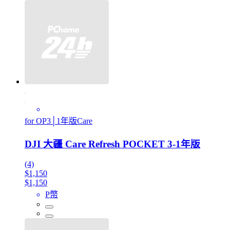
for OP3│1年版Care
DJI 大疆 Care Refresh POCKET 3-1年版
(4)
$1,150
$1,150
P幣