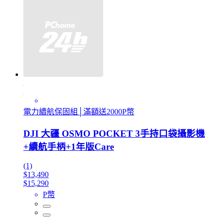
電力續航保固組│滿額送2000P幣
DJI 大疆 OSMO POCKET 3手持口袋攝影機
+續航手柄+1年版Care
(1)
$13,490
$15,290
P幣