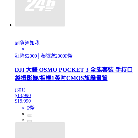
到貨通知我
狂降$2000│滿額送2000P幣
DJI 大疆 OSMO POCKET 3 全能套裝 手持口
袋攝影機/相機1英吋CMOS旗艦畫質
(301)
$13,990
$15,990
P幣