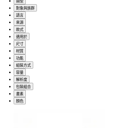
類型
對象與族群
語言
來源
款式
適用於
尺寸
材質
功能
組裝方式
容量
解析度
包裝組合
畫素
顏色