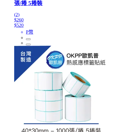
張/捲 5捲裝
(2)
$260
$520
P幣