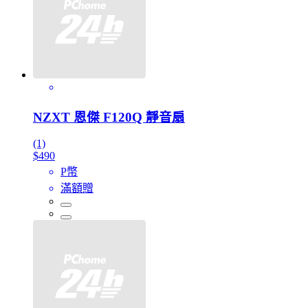
NZXT 恩傑 F120Q 靜音扇
(1)
$490
P幣
滿額贈