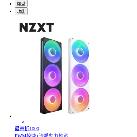
類型
功能
最高折1000
PWM控速+流體動力軸承