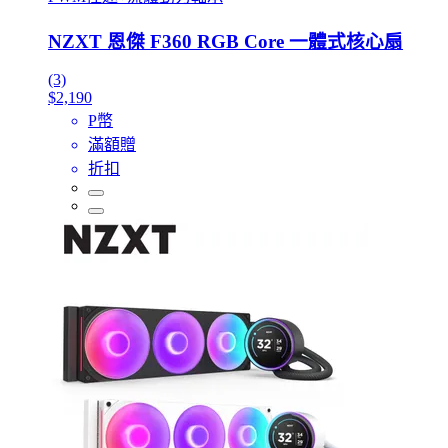
NZXT 恩傑 F360 RGB Core 一體式核心扇
(3)
$2,190
P幣
滿額贈
折扣