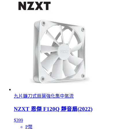
九片鐮刀式扇葉強化集中氣流
NZXT 恩傑 F120Q 靜音扇(2022)
$399
P幣