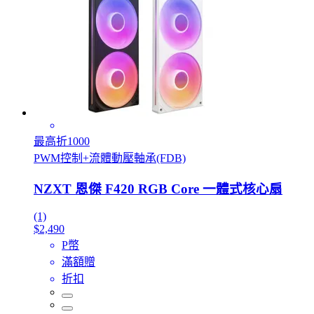
最高折1000
PWM控制+流體動壓軸承(FDB)
NZXT 恩傑 F420 RGB Core 一體式核心扇
(1)
$2,490
P幣
滿額贈
折扣