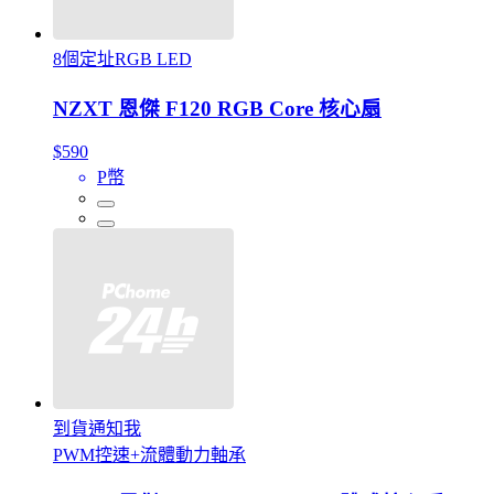
8個定址RGB LED
NZXT 恩傑 F120 RGB Core 核心扇
$590
P幣
到貨通知我
PWM控速+流體動力軸承