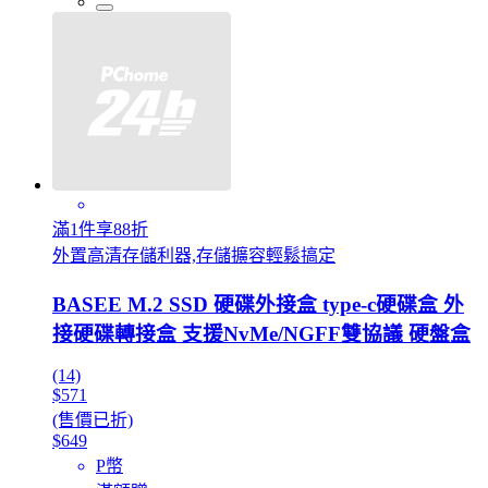
滿1件享88折
外置高清存儲利器,存儲擴容輕鬆搞定
BASEE M.2 SSD 硬碟外接盒 type-c硬碟盒 外
接硬碟轉接盒 支援NvMe/NGFF雙協議 硬盤盒
(14)
$571
(售價已折)
$649
P幣