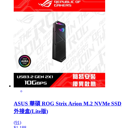
ASUS 華碩 ROG Strix Arion M.2 NVMe SSD
外接盒(Lite版)
(91)
$1,188