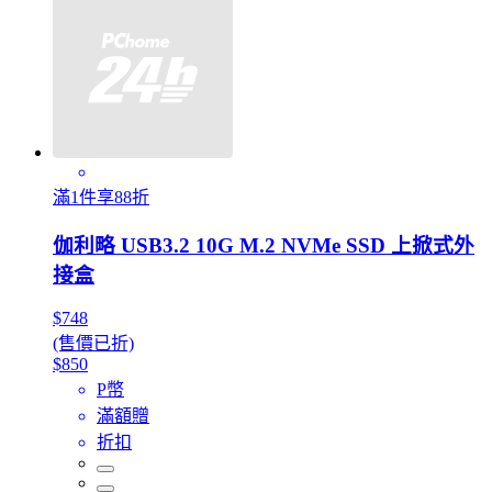
滿1件享88折
伽利略 USB3.2 10G M.2 NVMe SSD 上掀式外
接盒
$748
(售價已折)
$850
P幣
滿額贈
折扣