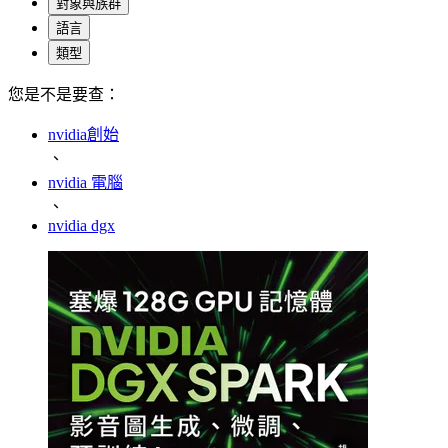
對象與族群
語言
類型
您是不是要查：
nvidia創始
、
nvidia 電腦
、
nvidia dgx