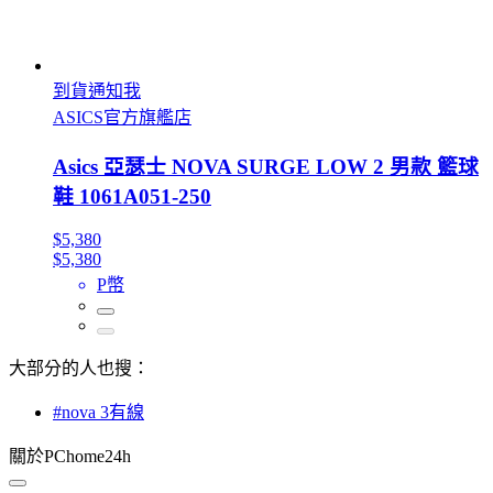
到貨通知我
ASICS官方旗艦店
Asics 亞瑟士 NOVA SURGE LOW 2 男款 籃球
鞋 1061A051-250
$5,380
$5,380
P幣
大部分的人也搜：
#nova 3有線
關於PChome24h