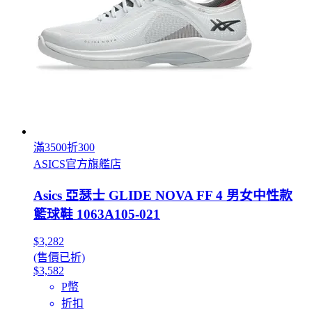
滿3500折300
ASICS官方旗艦店
Asics 亞瑟士 GLIDE NOVA FF 4 男女中性款
籃球鞋 1063A105-021
$3,282
(售價已折)
$3,582
P幣
折扣