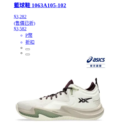
籃球鞋 1063A105-102
$3,282
(售價已折)
$3,582
P幣
折扣