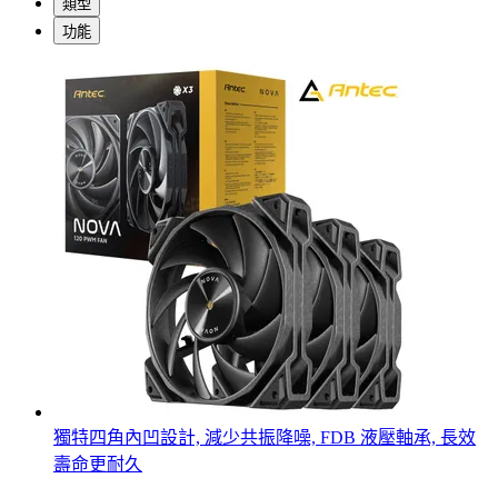
類型
功能
獨特四角內凹設計, 減少共振降噪, FDB 液壓軸承, 長效
壽命更耐久