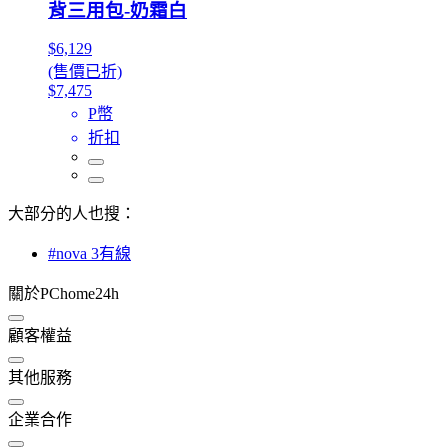
背三用包-奶霜白
$6,129
(售價已折)
$7,475
P幣
折扣
大部分的人也搜：
#nova 3有線
關於PChome24h
顧客權益
其他服務
企業合作