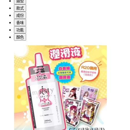
類型
款式
成份
香味
功能
顏色