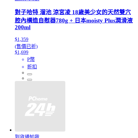
對子哈特 溜池 涼宮凌 18歲美少女的天然雙穴
腔內構造自慰器780g + 日本moisty Plus潤滑液
200ml
$1,359
(售價已折)
$1,699
P幣
折扣
到貨通知我