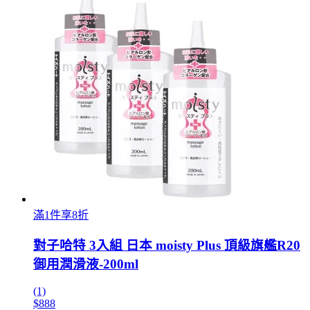
滿1件享8折
對子哈特 3入組 日本 moisty Plus 頂級旗艦R20
御用潤滑液-200ml
(1)
$888