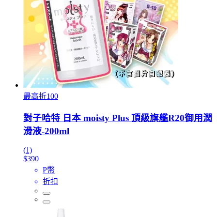
最高折100
對子哈特 日本 moisty Plus 頂級旗艦R20御用潤
滑液-200ml
(1)
$390
P幣
折扣