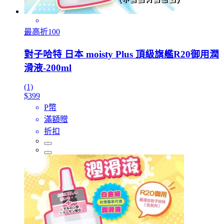
最高折100
對子哈特 日本 moisty Plus 頂級旗艦R20御用潤
滑液-200ml
(1)
$399
P幣
滿額贈
折扣