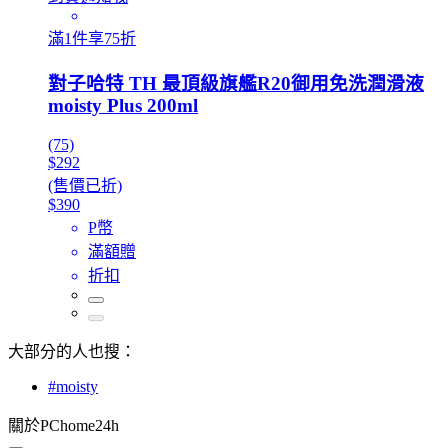
滿1件享75折
對子哈特 TH 最頂級旗艦R20御用免洗潤滑液
moisty Plus 200ml
(75)
$292
(售價已折)
$390
P幣
滿額贈
折扣
大部分的人也搜：
#moisty
關於PChome24h