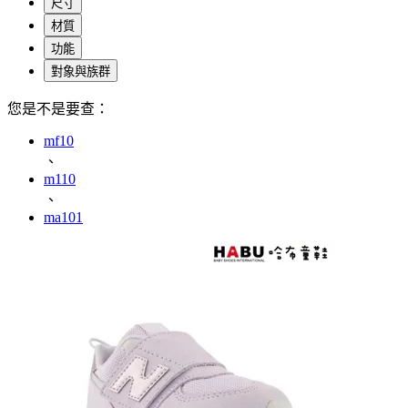
尺寸
材質
功能
對象與族群
您是不是要查：
mf10
、
m110
、
ma101