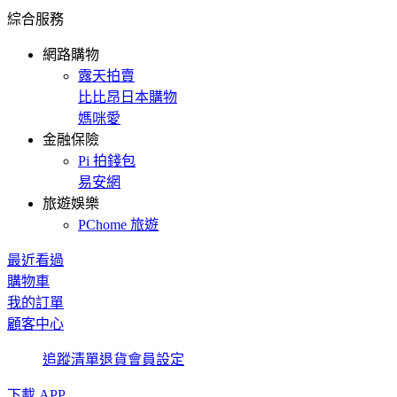
綜合服務
網路購物
露天拍賣
比比昂日本購物
媽咪愛
金融保險
Pi 拍錢包
易安網
旅遊娛樂
PChome 旅遊
最近看過
購物車
我的訂單
顧客中心
追蹤清單
退貨
會員設定
下載 APP