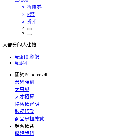
折價券
P幣
折扣
大部分的人也搜：
#mk10 腳架
#mt44
關於PChome24h
榮耀時刻
大事記
人才招募
隱私權聲明
服務條款
商品專櫃總覽
顧客權益
聯絡我們