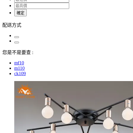
確定
配送方式
您是不是要查 :
mf10
m110
ck109