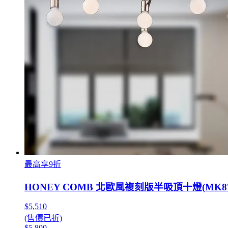
最高享9折
HONEY COMB 北歐風複刻版半吸頂十燈(MK872
$5,510
(售價已折)
$5,800