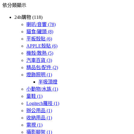
依分類顯示
24h購物 (118)
喇叭/音響
(78)
貓食/罐頭
(8)
平板殼貼
(6)
APPLE殼貼
(6)
機殼/散熱
(5)
汽車百貨
(3)
精品包/配件
(2)
燈飾照明
(1)
半吸頂燈
小動物/水族
(1)
童鞋
(1)
Logitech羅技
(1)
辦公用品
(1)
收納用品
(1)
電視
(1)
攝影腳架
(1)