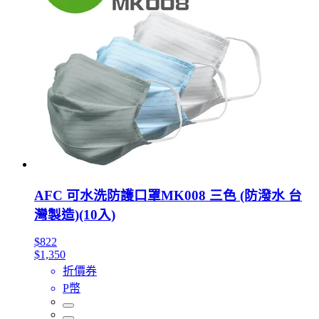
AFC 可水洗防護口罩MK008 三色 (防潑水 台
灣製造)(10入)
$822
$1,350
折價券
P幣