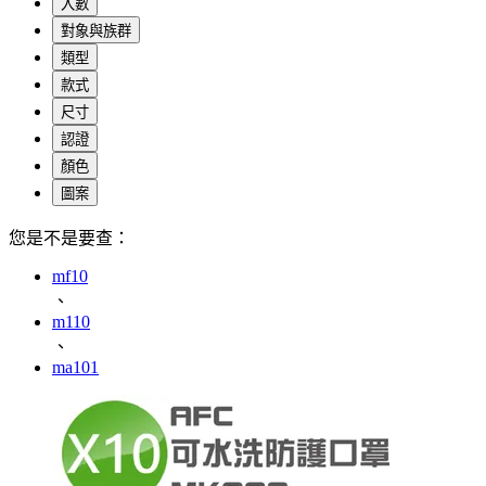
入數
對象與族群
類型
款式
尺寸
認證
顏色
圖案
您是不是要查：
mf10
、
m110
、
ma101