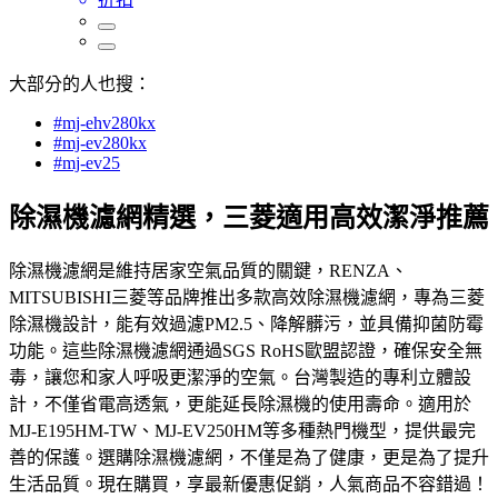
大部分的人也搜：
#mj-ehv280kx
#mj-ev280kx
#mj-ev25
除濕機濾網精選，三菱適用高效潔淨推薦
除濕機濾網是維持居家空氣品質的關鍵，RENZA、
MITSUBISHI三菱等品牌推出多款高效除濕機濾網，專為三菱
除濕機設計，能有效過濾PM2.5、降解髒污，並具備抑菌防霉
功能。這些除濕機濾網通過SGS RoHS歐盟認證，確保安全無
毒，讓您和家人呼吸更潔淨的空氣。台灣製造的專利立體設
計，不僅省電高透氣，更能延長除濕機的使用壽命。適用於
MJ-E195HM-TW、MJ-EV250HM等多種熱門機型，提供最完
善的保護。選購除濕機濾網，不僅是為了健康，更是為了提升
生活品質。現在購買，享最新優惠促銷，人氣商品不容錯過！