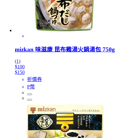
mizkan 味滋康 昆布雞湯火鍋湯包 750g
(1)
$100
$150
折價券
P幣