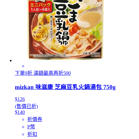
下單9折 滿額最高再折500
mizkan 味滋康 芝麻豆乳火鍋湯包 750g
$126
(售價已折)
$140
折價券
P幣
折扣