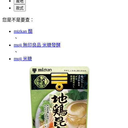
產地
款式
您是不是要查：
mizkan 醋
、
muji 無印良品 米糠發酵
、
muji 米糠