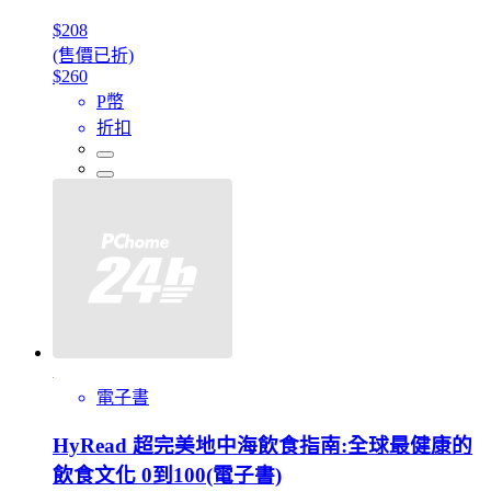
$208
(售價已折)
$260
P幣
折扣
電子書
HyRead 超完美地中海飲食指南:全球最健康的
飲食文化 0到100(電子書)