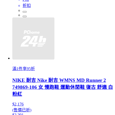
折扣
滿1件享95折
NIKE 耐吉 Nike 耐吉 WMNS MD Runner 2
749869-106 女 慢跑鞋 運動休閒鞋 復古 舒適 白
粉紅
$2,176
(售價已折)
$2,291