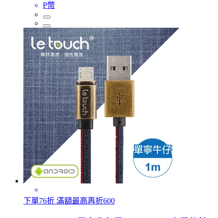
P幣
下單76折 滿額最高再折600