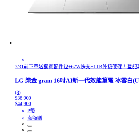
7/31前下單送獨家配件包+67W快充+1TB外接硬碟！登記再
LG 樂金 gram 16吋AI新一代效能筆電 冰雪白(Ultra 
(8)
$38,900
$44,900
P幣
滿額贈