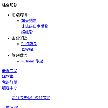
綜合服務
網路購物
露天拍賣
比比昂日本購物
媽咪愛
金融保險
Pi 拍錢包
易安網
旅遊娛樂
PChome 旅遊
最近看過
購物車
我的訂單
顧客中心
追蹤清單
退貨
會員設定
下載 APP