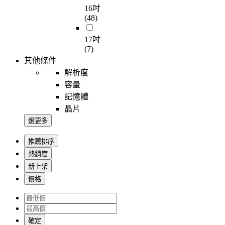
16吋
(48)
17吋
(7)
其他條件
解析度
容量
記憶體
晶片
選更多
推薦排序
熱銷度
新上架
價格
確定