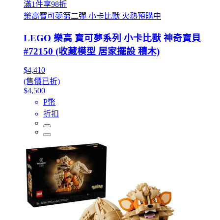
滿1件享98折
樂高寶可夢第二彈 小卡比獸 火熱預購中
LEGO 樂高 寶可夢系列 小卡比獸 神奇寶貝
#72150 (收藏模型 居家擺設 積木)
$4,410
(售價已折)
$4,500
P幣
折扣