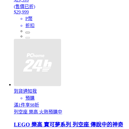
(售價已折)
$29,999
P幣
折扣
到貨通知我
預購
滿1件享98折
列空座 樂高 火熱預購中
LEGO 樂高 寶可夢系列 列空座 傳說中的神奇