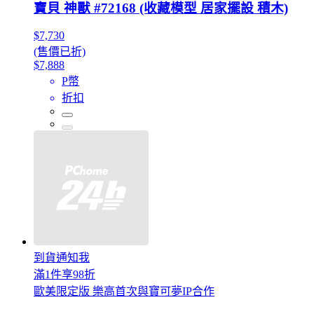
寶貝 神獸 #72168 (收藏模型 居家擺設 積木)
$7,730
(售價已折)
$7,888
P幣
折扣
到貨通知我
滿1件享98折
歐美限定版 樂高首次與寶可夢IP合作