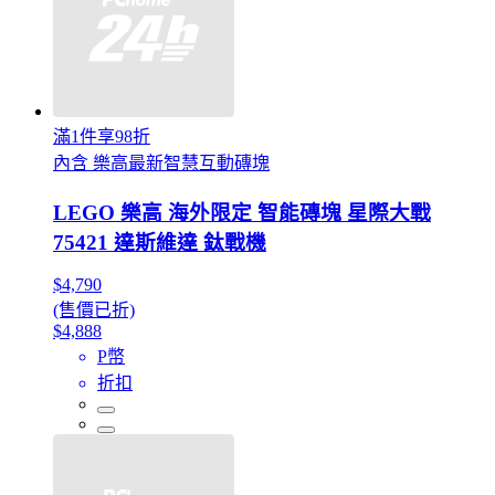
滿1件享98折
內含 樂高最新智慧互動磚塊
LEGO 樂高 海外限定 智能磚塊 星際大戰
75421 達斯維達 鈦戰機
$4,790
(售價已折)
$4,888
P幣
折扣