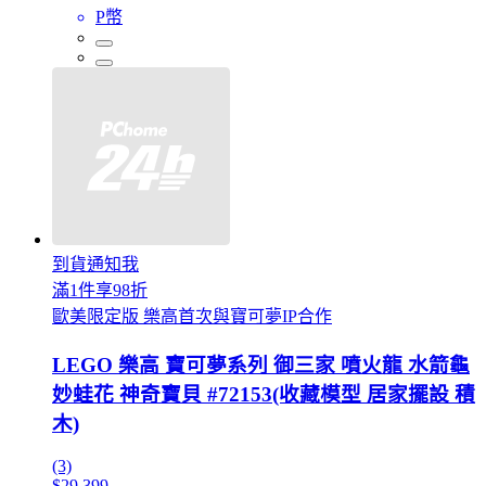
P幣
到貨通知我
滿1件享98折
歐美限定版 樂高首次與寶可夢IP合作
LEGO 樂高 寶可夢系列 御三家 噴火龍 水箭龜
妙蛙花 神奇寶貝 #72153(收藏模型 居家擺設 積
木)
(3)
$29,399