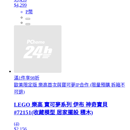
$4,299
P幣
滿1件享98折
歐美限定版 樂高首次與寶可夢IP合作 (限量預購 拆箱不
可退)
LEGO 樂高 寶可夢系列 伊布 神奇寶貝
#72151(收藏模型 居家擺設 積木)
(4)
$2,156