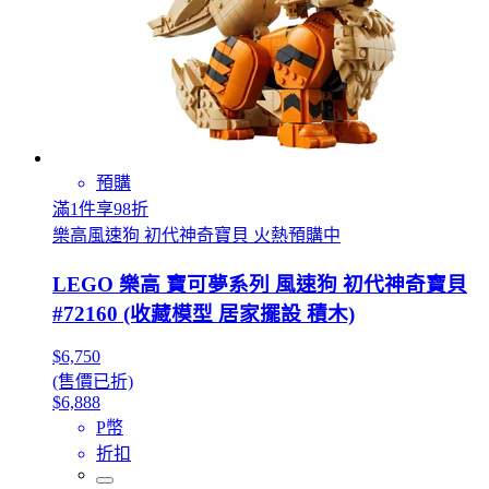
預購
滿1件享98折
樂高風速狗 初代神奇寶貝 火熱預購中
LEGO 樂高 寶可夢系列 風速狗 初代神奇寶貝
#72160 (收藏模型 居家擺設 積木)
$6,750
(售價已折)
$6,888
P幣
折扣