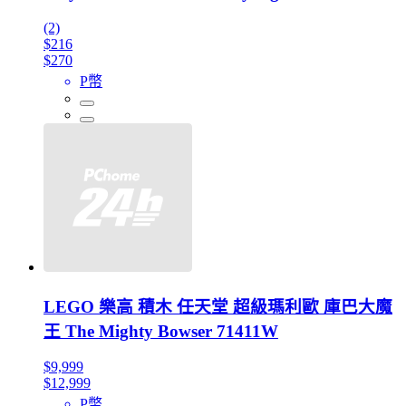
(2)
$216
$270
P幣
LEGO 樂高 積木 任天堂 超級瑪利歐 庫巴大魔
王 The Mighty Bowser 71411W
$9,999
$12,999
P幣