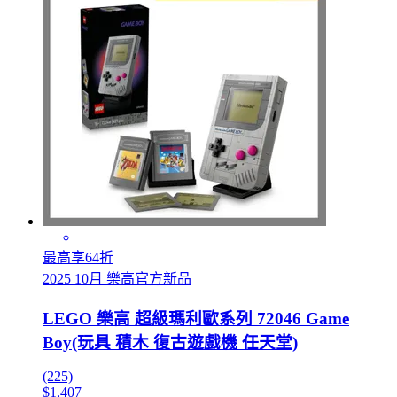
最高享64折
2025 10月 樂高官方新品
LEGO 樂高 超級瑪利歐系列 72046 Game
Boy(玩具 積木 復古遊戲機 任天堂)
(225)
$1,407