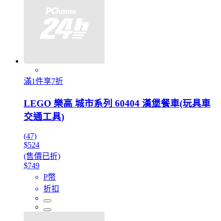
滿1件享7折
LEGO 樂高 城市系列 60404 漢堡餐車(玩具車
交通工具)
(47)
$524
(售價已折)
$749
P幣
折扣