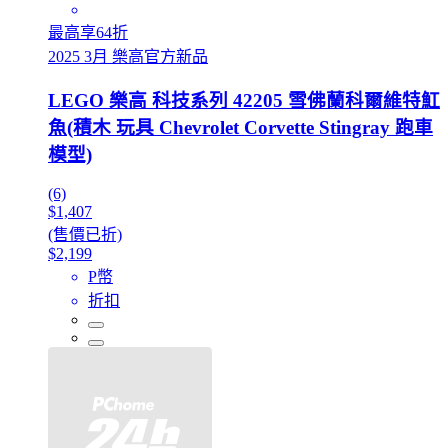
最高享64折
2025 3月 樂高官方新品
LEGO 樂高 科技系列 42205 雪佛蘭科爾維特魟
魚(積木 玩具 Chevrolet Corvette Stingray 跑車
模型)
(6)
$1,407
(售價已折)
$2,199
P幣
折扣