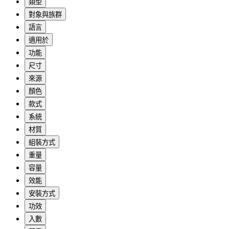
類型
對象與族群
語言
適用於
功能
尺寸
來源
顏色
款式
系統
材質
組裝方式
重量
容量
效能
安裝方式
功效
入數