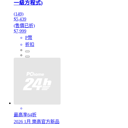
一級方程式)
(149)
$5,439
(售價已折)
$7,999
P幣
折扣
最高享64折
2026 1月 樂高官方新品