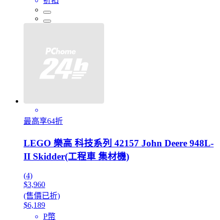
折扣
最高享64折
LEGO 樂高 科技系列 42157 John Deere 948L-
II Skidder(工程車 集材機)
(4)
$3,960
(售價已折)
$6,189
P幣