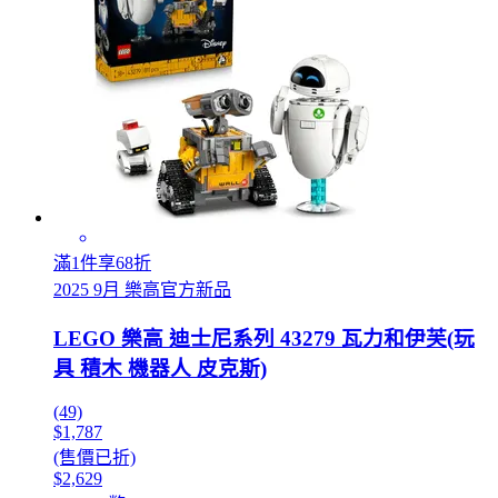
滿1件享68折
2025 9月 樂高官方新品
LEGO 樂高 迪士尼系列 43279 瓦力和伊芙(玩
具 積木 機器人 皮克斯)
(49)
$1,787
(售價已折)
$2,629