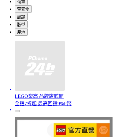
荷重
葷素食
認證
版型
產地
LEGO樂高 品牌旗艦館
全館7折起 最高回饋9%P幣