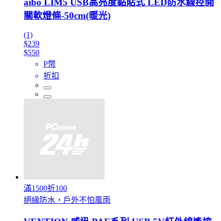
aibo LIM5 USB高亮度黏貼式 LED防水線控開
關軟燈條-50cm(暖光)
(1)
$239
$550
P幣
折扣
滿1500折100
絕緣防水，戶外不怕風雨