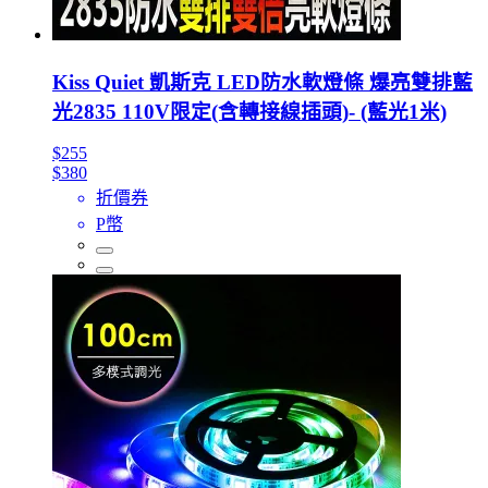
Kiss Quiet 凱斯克 LED防水軟燈條 爆亮雙排藍
光2835 110V限定(含轉接線插頭)- (藍光1米)
$255
$380
折價券
P幣