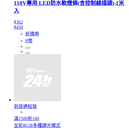
110V專用 LED防水軟燈條(含控制線插頭)-1米
入
$362
$450
折價券
P幣
到貨通知我
滿1500折100
全彩RGB多種調光模式