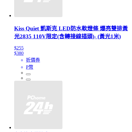
Kiss Quiet 凱斯克 LED防水軟燈條 爆亮雙排黃
光2835 110V限定(含轉接線插頭)- (黃光1米)
$255
$380
折價券
P幣