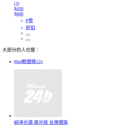
(3)
$450
$600
P幣
折扣
大部分的人也搜：
#led軟燈條12v
純淨光源 高光效 台灣燈珠