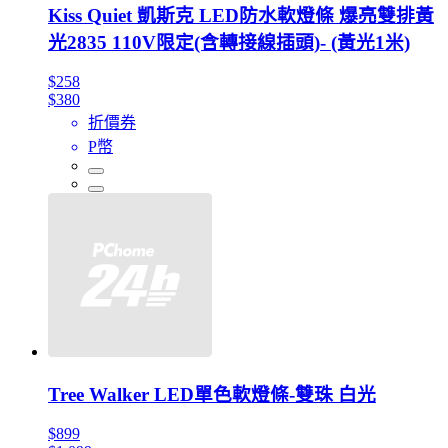
Kiss Quiet 凱斯克 LED防水軟燈條 爆亮雙排黃
光2835 110V限定(含轉接線插頭)- (黃光1米)
$258
$380
折價券
P幣
Tree Walker LED單色軟燈條-雙珠 白光
$899