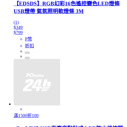
【EDSDS】RGB幻彩16色遙控變色LED燈條
USB燈帶 氣氛照明軟燈條 3M
(1)
$349
$799
P幣
折扣
滿1500折100