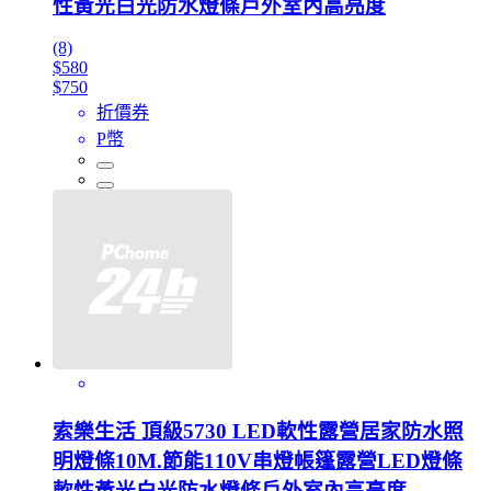
性黃光白光防水燈條戶外室內高亮度
(8)
$580
$750
折價券
P幣
索樂生活 頂級5730 LED軟性露營居家防水照
明燈條10M.節能110V串燈帳篷露營LED燈條
軟性黃光白光防水燈條戶外室內高亮度