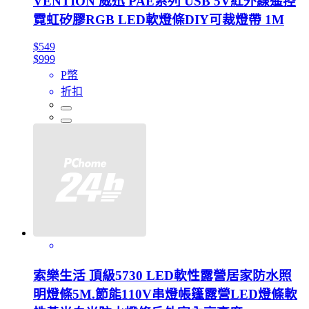
VENTION 威迅 PAE系列 USB 5V紅外線遙控
霓虹矽膠RGB LED軟燈條DIY可裁燈帶 1M
$549
$999
P幣
折扣
索樂生活 頂級5730 LED軟性露營居家防水照
明燈條5M.節能110V串燈帳篷露營LED燈條軟