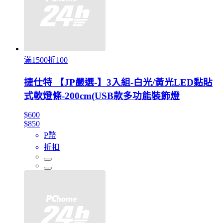
滿1500折100
捷仕特 【JP嚴選-】3入組-白光/黃光LED黏貼
式軟燈條-200cm(USB款多功能裝飾燈
$600
$850
P幣
折扣