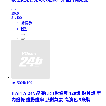
(5)
$969
$1,400
折價券
P幣
滿1500折100
HAFLY 24V晶漾LED軟條燈 120燈 貼片燈 室
內燈條 燈帶燈串 派對氣氛 高演色 5米裝