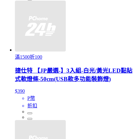
滿1500折100
捷仕特 【JP嚴選-】3入組-白光/黃光LED黏貼
式軟燈條-50cm(USB款多功能裝飾燈)
$390
P幣
折扣