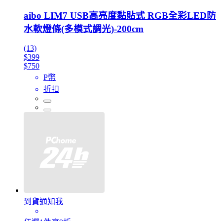
aibo LIM7 USB高亮度黏貼式 RGB全彩LED防
水軟燈條(多模式調光)-200cm
(13)
$399
$750
P幣
折扣
到貨通知我