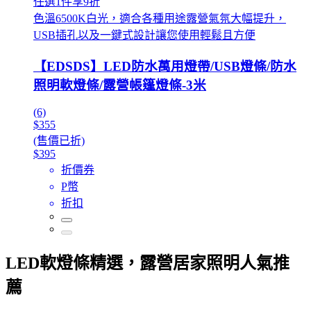
任選1件享9折
色溫6500K白光，適合各種用途露營氣氛大幅提升，
USB插孔以及一鍵式設計讓您使用輕鬆且方便
【EDSDS】LED防水萬用燈帶/USB燈條/防水
照明軟燈條/露營帳篷燈條-3米
(6)
$355
(售價已折)
$395
折價券
P幣
折扣
LED軟燈條精選，露營居家照明人氣推
薦