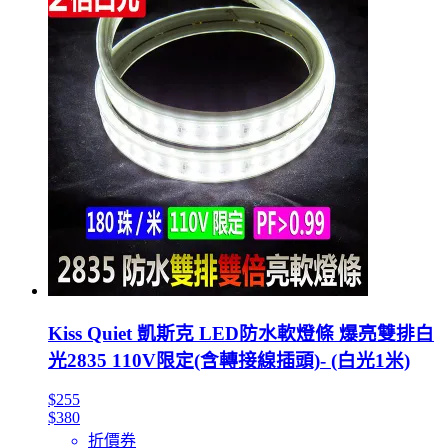
Kiss Quiet 凱斯克 LED防水軟燈條 爆亮雙排白
光2835 110V限定(含轉接線插頭)- (白光1米)
$255
$380
折價券