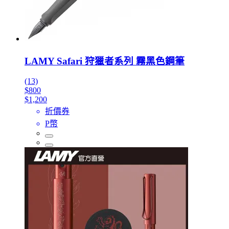
LAMY Safari 狩獵者系列 霧黑色鋼筆
(13)
$800
$1,200
折價券
P幣