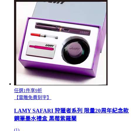
任選1件享9折
【雷雕免費刻字】
LAMY SAFARI 狩獵者系列 限量20周年紀念款
鋼筆墨水禮盒 黑莓紫羅蘭
(1)