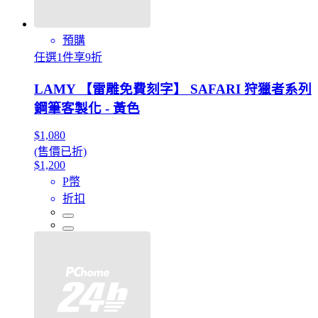
預購
任選1件享9折
LAMY 【雷雕免費刻字】 SAFARI 狩獵者系列
鋼筆客製化 - 黃色
$1,080
(售價已折)
$1,200
P幣
折扣