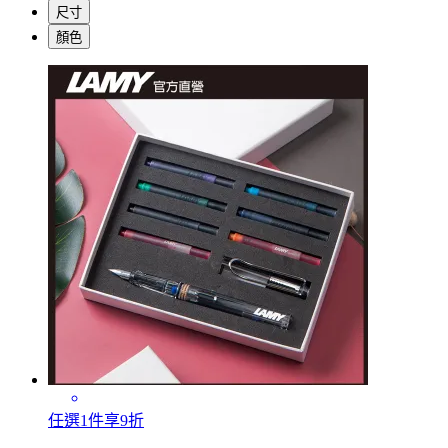
尺寸
顏色
任選1件享9折