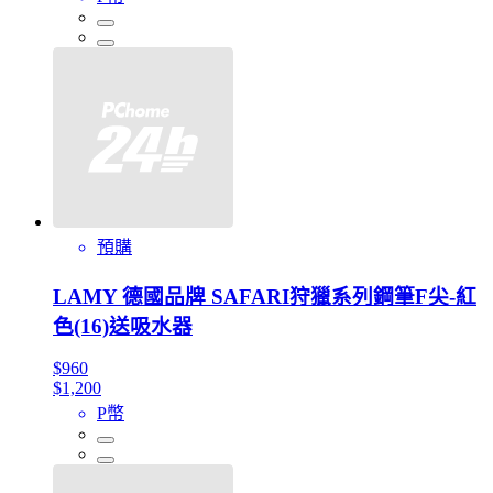
預購
LAMY 德國品牌 SAFARI狩獵系列鋼筆F尖-紅
色(16)送吸水器
$960
$1,200
P幣