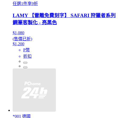
任選1件享9折
LAMY 【雷雕免費刻字】 SAFARI 狩獵者系列
鋼筆客製化 - 亮黑色
$1,080
(售價已折)
$1,200
P幣
折扣
*001 德國