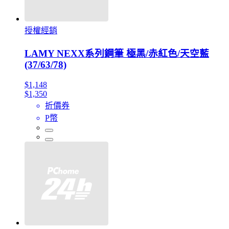
授權經銷
LAMY NEXX系列鋼筆 極黑/赤紅色/天空藍
(37/63/78)
$1,148
$1,350
折價券
P幣