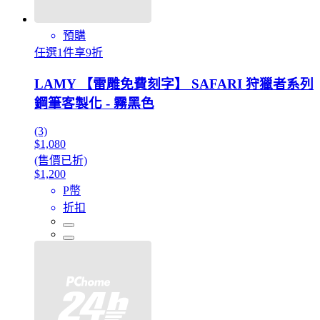
預購
任選1件享9折
LAMY 【雷雕免費刻字】 SAFARI 狩獵者系列
鋼筆客製化 - 霧黑色
(3)
$1,080
(售價已折)
$1,200
P幣
折扣