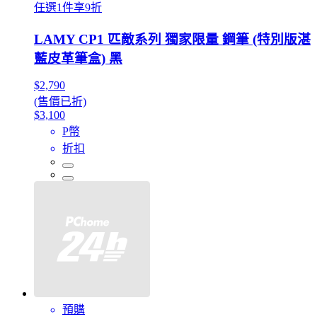
任選1件享9折
LAMY CP1 匹敵系列 獨家限量 鋼筆 (特別版湛
藍皮革筆盒) 黑
$2,790
(售價已折)
$3,100
P幣
折扣
預購