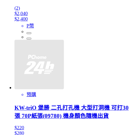
(2)
$2,040
$2,400
P幣
預購
KW-triO 堡勝 二孔打孔機 大型打洞機 可打30
張 70P紙張(09780) 機身顏色隨機出貨
$220
$280