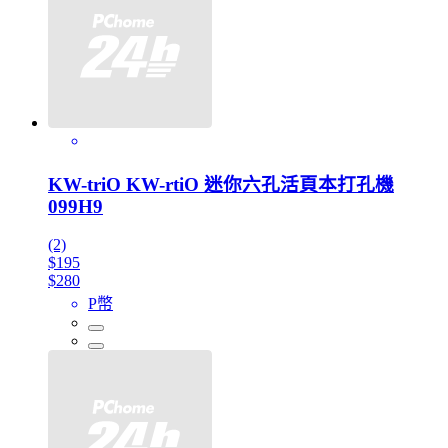
KW-triO KW-rtiO 迷你六孔活頁本打孔機
099H9
(2)
$195
$280
P幣