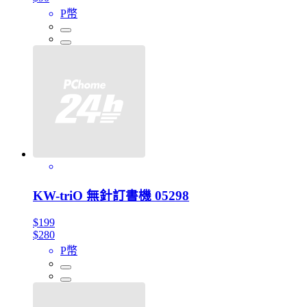
P幣
KW-triO 無針訂書機 05298
$199
$280
P幣