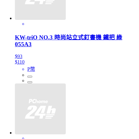
KW-triO NO.3 時尚站立式釘書機 鐵把 綠
055A3
$93
$110
P幣