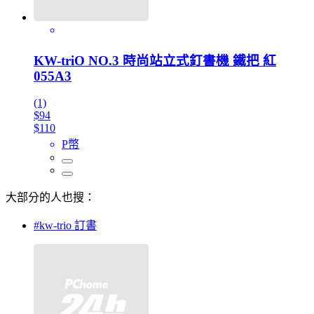
KW-triO NO.3 時尚站立式釘書機 鐵把 紅
055A3
(1)
$94
$110
P幣
大部分的人也搜：
#kw-trio 訂書