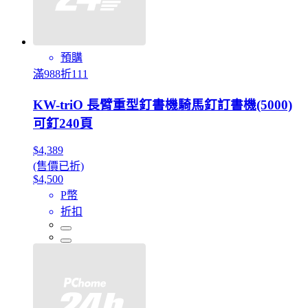
預購
滿988折111
KW-triO 長臂重型釘書機騎馬釘訂書機(5000)
可釘240頁
$4,389
(售價已折)
$4,500
P幣
折扣