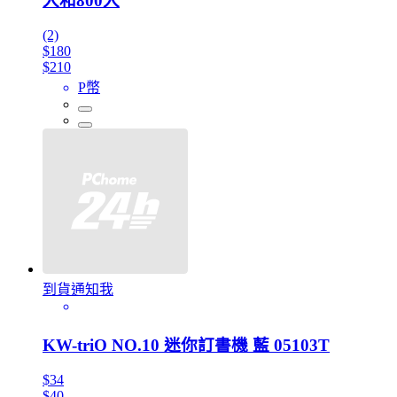
入和800入
(2)
$180
$210
P幣
到貨通知我
KW-triO NO.10 迷你訂書機 藍 05103T
$34
$40