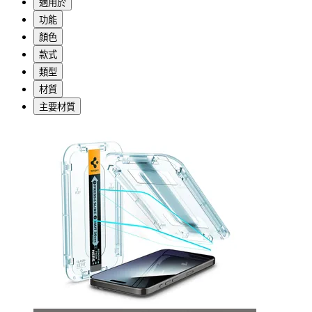
適用於
功能
顏色
款式
類型
材質
主要材質