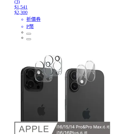
(3)
$1,541
$2,300
折價券
P幣